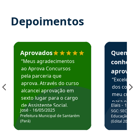
Depoimentos
Estudante José recomenda o Aprova Concursos em depoime
Estudante Elai
Aprovados
Quem
“Meus agradecimentos
conhece
ao Aprova Concursos
aprova
pela parceria que
“Excelente
aprova. Através do curso
dos conte
alcancei aprovação em
meu curso,
sexto lugar para o cargo
para enten
de Assistente Social.
Elais - 15/07
colocar em
José - 16/05/2025
SGC: SEC BA - 
Hoje estou atuando na
através da
Prefeitura Municipal de Santarém
Educação Básic
Prefeitura de Santarém.
(Pará)
(Edital 2025_0
de questõe
Obrigado ao professores
e ao APROVA!”