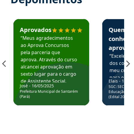
Estudante José recomenda o Aprova Concursos em depoime
Estudante Elai
Aprovados
Quem
“Meus agradecimentos
conhece
ao Aprova Concursos
aprova
pela parceria que
“Excelente
aprova. Através do curso
dos conte
alcancei aprovação em
meu curso,
sexto lugar para o cargo
para enten
de Assistente Social.
Elais - 15/07
colocar em
José - 16/05/2025
SGC: SEC BA - 
Hoje estou atuando na
através da
Prefeitura Municipal de Santarém
Educação Básic
Prefeitura de Santarém.
(Pará)
(Edital 2025_0
de questõe
Obrigado ao professores
e ao APROVA!”