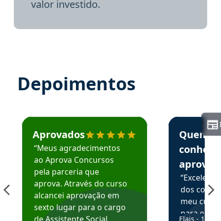
valor investido.
Depoimentos
Estudante José recomenda o Aprova Concursos em depoime
Estudante Elai
Aprovados
Quem
“Meus agradecimentos
conhece
ao Aprova Concursos
aprova
pela parceria que
“Excelente
aprova. Através do curso
dos conte
alcancei aprovação em
meu curso,
sexto lugar para o cargo
para enten
de Assistente Social.
Elais - 15/07