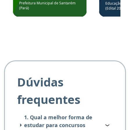
através da
Prefeitura Municipal de Santarém
Educação Básic
Prefeitura de Santarém.
(Pará)
(Edital 2025_0
de questõe
Obrigado ao professores
e ao APROVA!”
Dúvidas
frequentes
1. Qual a melhor forma de
estudar para concursos