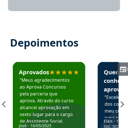
Depoimentos
Estudante José recomenda o Aprova Concursos em depoime
Estudante Elai
Aprovados
Quem
“Meus agradecimentos
conhece
ao Aprova Concursos
aprova
pela parceria que
“Excelente
aprova. Através do curso
dos conte
alcancei aprovação em
meu curso,
sexto lugar para o cargo
para enten
de Assistente Social.
Elais - 15/07
colocar em
José - 16/05/2025
SGC: SEC BA - 
Hoje estou atuando na