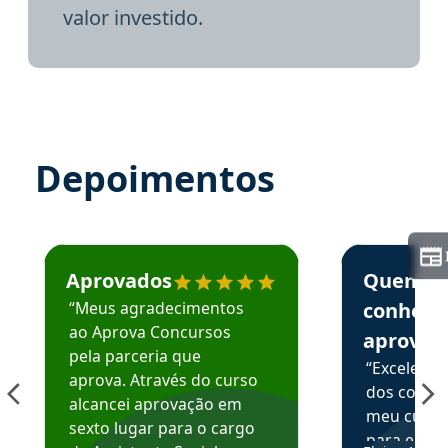
valor investido.
Depoimentos
Estudante José recomenda o Aprova Concursos em depoime
Estudante Elai
Aprovados
Quem
“Meus agradecimentos
conhece
ao Aprova Concursos
aprova
pela parceria que
“Excelente
aprova. Através do curso
dos conte
alcancei aprovação em
meu curso,
sexto lugar para o cargo
para enten