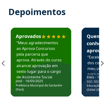
Depoimentos
Estudante José recomenda o Aprova Concursos em depoime
Estudante Elai
Aprovados
Quem
“Meus agradecimentos
conhece
ao Aprova Concursos
aprova
pela parceria que
“Excelente
aprova. Através do curso
dos conte
alcancei aprovação em
meu curso,
sexto lugar para o cargo
para enten
de Assistente Social.
Elais - 15/07
colocar em
José - 16/05/2025
SGC: SEC BA - 
Hoje estou atuando na
através da
Prefeitura Municipal de Santarém
Educação Básic
Prefeitura de Santarém.
(Pará)
(Edital 2025_0
de questõe
Obrigado ao professores
e ao APROVA!”