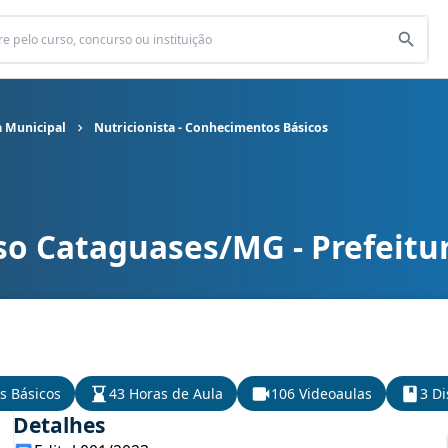
a Municipal
Nutricionista - Conhecimentos Básicos
so Cataguases/MG - Prefeitu
a Municipal cargo Nutricionista - Conhecimentos Básicos
s Básicos
43 Horas de Aula
106 Videoaulas
3 Di
Detalhes