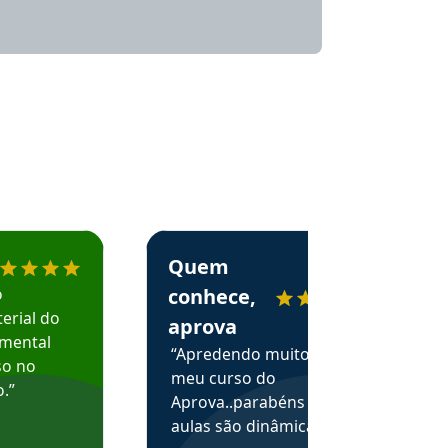
menda o Aprova Concursos em depoimento
Estudante Alessandra recomenda o Aprova 
Quem
o
conhece,
erial do
aprova
amental
“Apredendo muito no
so no
meu curso do
.”
Aprova..parabéns pelas
aulas são dinâmicas e