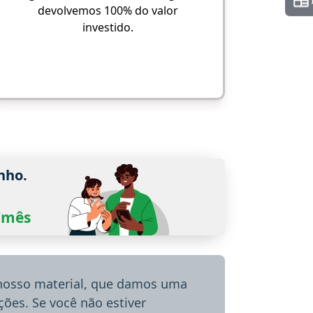
devolvemos 100% do valor
investido.
nho.
0/mês
 nosso material, que damos uma
ões. Se você não estiver