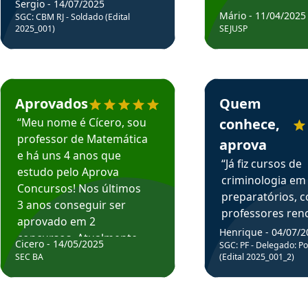
Sergio - 14/07/2025
Mário - 11/04/2025
SGC: CBM RJ - Soldado (Edital
2025_001)
SEJUSP
rsos em depoimento
Estudante Cicero recomenda o Aprova Concursos em depoimento
Estudante Henrique r
Aprovados
Quem
“Meu nome é Cícero, sou
conhece,
professor de Matemática
aprova
e há uns 4 anos que
“Já fiz cursos de
estudo pelo Aprova
criminologia em
Concursos! Nos últimos
preparatórios, 
3 anos conseguir ser
professores re
aprovado em 2
fiz curso em pós
Henrique - 04/07/2
concursos. Atualmente,
Cicero - 14/05/2025
graduação. Poré
SGC: PF - Delegado: Pol
estou atuando como
SEC BA
(Edital 2025_001_2)
Professor do Apr
professor de Matemática
sem dúvida, o m
do Estado da Bahia que
todos na discipl
fui aprovado estudando