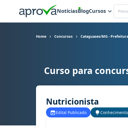
Buscar
Notícias
Blog
Cursos
Home
Concursos
Cataguases/MG - Prefeitur
Curso para concur
Curso para concurso Cataguases/MG - Prefeitur
Nutricionista
Edital Publicado
Conhecimento