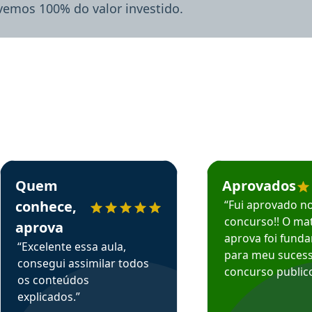
lvemos 100% do valor investido.
rsos em depoimento
Estudante Sergio recomenda o Aprova Concursos em depoimento
Estudante Mário reco
Quem
Aprovados
conhece,
“Fui aprovado n
concurso!! O mat
aprova
aprova foi fund
“Excelente essa aula,
para meu suces
consegui assimilar todos
concurso publico
os conteúdos
explicados.”