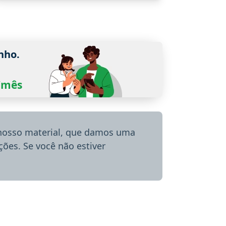
nho.
0/mês
 nosso material, que damos uma
ões. Se você não estiver