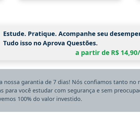
Estude. Pratique. Acompanhe seu desempe
Tudo isso no Aprova Questões.
a partir de R$ 14,9
a nossa garantia de 7 dias! Nós confiamos tanto no
ias para você estudar com segurança e sem preocupaç
lvemos 100% do valor investido.