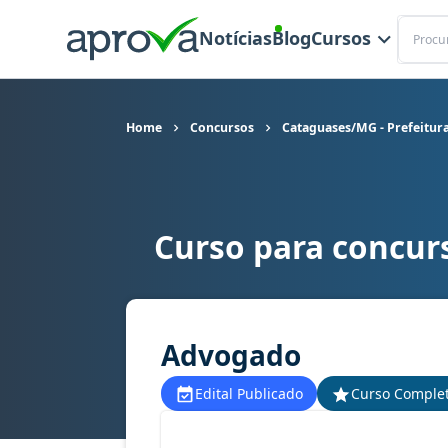
Buscar
Notícias
Blog
Cursos
Home
Concursos
Cataguases/MG - Prefeitur
Curso para concur
Curso para concurso Cataguases/MG - Prefeitu
Advogado
Edital Publicado
Curso Comple