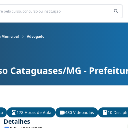
a Municipal
Advogado
so Cataguases/MG - Prefeitu
ra Municipal cargo Advogado
to
178 Horas de Aula
430 Videoaulas
10 Discipl
Detalhes