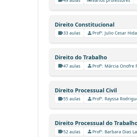
49 aulas
Vários professores
Direito Constitucional
33 aulas
Profº. Julio Cesar Hid
Direito do Trabalho
47 aulas
Profº. Márcia Onofre 
Direito Processual Civil
55 aulas
Profº. Rayssa Rodrig
Direito Processual do Trabalh
52 aulas
Profº. Barbara Dias L