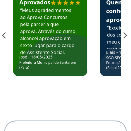
Aprovados
Quem
“Meus agradecimentos
conhece
ao Aprova Concursos
aprova
pela parceria que
“Excelente
aprova. Através do curso
dos conte
alcancei aprovação em
meu curso,
sexto lugar para o cargo
para enten
de Assistente Social.
Elais - 15/07
colocar em
José - 16/05/2025
SGC: SEC BA - 
Hoje estou atuando na
através da
Prefeitura Municipal de Santarém
Educação Básic
Prefeitura de Santarém.
(Pará)
(Edital 2025_0
de questõe
Obrigado ao professores
e ao APROVA!”