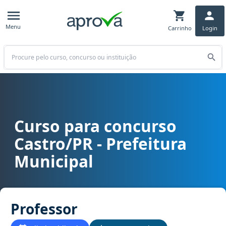
Menu
Carrinho
Login
Buscar
Curso para concurso
Curso para concurso Castro/PR - Prefeitura Municipal cargo Profes
Castro/PR - Prefeitura
Municipal
Professor