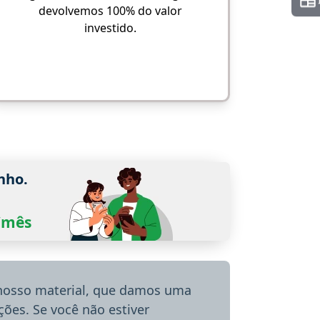
devolvemos 100% do valor
investido.
nho.
0/mês
 nosso material, que damos uma
ões. Se você não estiver