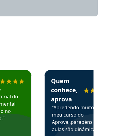
menda o Aprova Concursos em depoimento
Estudante Alessandra recomenda o Aprova 
Quem
o
conhece,
erial do
aprova
amental
“Apredendo muito no
so no
meu curso do
.”
Aprova..parabéns pelas
aulas são dinâmicas e