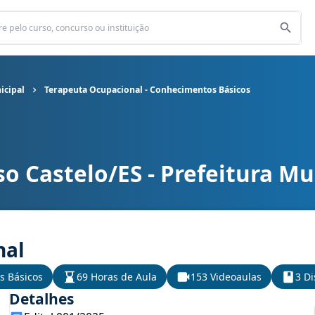
icipal
Terapeuta Ocupacional - Conhecimentos Básicos
o Castelo/ES - Prefeitura Mu
nicipal cargo Terapeuta Ocupacional - Conhecimentos Básicos
nal
s Básicos
69 Horas de Aula
153 Videoaulas
3 Di
Detalhes