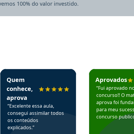
lvemos 100% do valor investido.
rsos em depoimento
Estudante Sergio recomenda o Aprova Concursos em depoimento
Estudante Mário reco
Quem
Aprovados
conhece,
“Fui aprovado n
concurso!! O mat
aprova
aprova foi fund
“Excelente essa aula,
para meu suces
consegui assimilar todos
concurso publico
os conteúdos
explicados.”