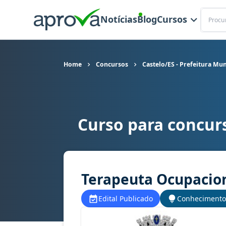
Buscar
Notícias
Blog
Cursos
Home
Concursos
Castelo/ES - Prefeitura Mun
Curso para concurs
Curso para concurso Castelo/ES - Prefeitura Mu
Terapeuta Ocupacio
Edital Publicado
Conhecimento