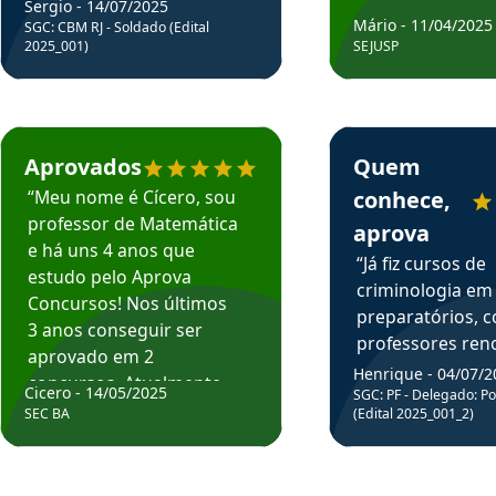
Sergio - 14/07/2025
Mário - 11/04/2025
SGC: CBM RJ - Soldado (Edital
2025_001)
SEJUSP
rsos em depoimento
Estudante Cicero recomenda o Aprova Concursos em depoimento
Estudante Henrique r
Aprovados
Quem
“Meu nome é Cícero, sou
conhece,
professor de Matemática
aprova
e há uns 4 anos que
“Já fiz cursos de
estudo pelo Aprova
criminologia em
Concursos! Nos últimos
preparatórios, 
3 anos conseguir ser
professores re
aprovado em 2
fiz curso em pós
Henrique - 04/07/2
concursos. Atualmente,
Cicero - 14/05/2025
graduação. Poré
SGC: PF - Delegado: Pol
estou atuando como
SEC BA
(Edital 2025_001_2)
Professor do Apr
professor de Matemática
sem dúvida, o m
do Estado da Bahia que
todos na discipl
fui aprovado estudando