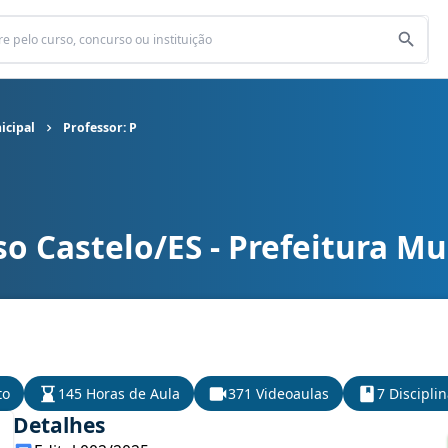
icipal
Professor: P
o Castelo/ES - Prefeitura Mu
icipal cargo Professor: P
to
145 Horas de Aula
371 Videoaulas
7 Discipli
Detalhes