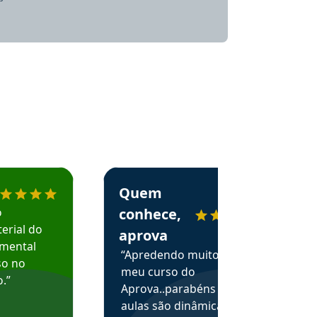
menda o Aprova Concursos em depoimento
Estudante Alessandra recomenda o Aprova 
Quem
o
conhece,
erial do
aprova
amental
“Apredendo muito no
so no
meu curso do
.”
Aprova..parabéns pelas
aulas são dinâmicas e