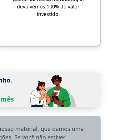
devolvemos 100% do valor
investido.
nho.
0/mês
 nosso material, que damos uma
ões. Se você não estiver