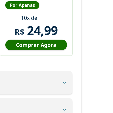
Por Apenas
10x de
24,99
R$
Comprar Agora