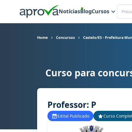
Buscar
Notícias
Blog
Cursos
Home
Concursos
Castelo/ES - Prefeitura Mun
Curso para concurs
Curso para concurso Castelo/ES - Prefeitura Mun
Professor: P
Edital Publicado
Curso Comple