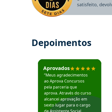
satisfeito, devo
Depoimentos
Estudante José recomenda o Aprova Concu
Aprovados
“Meus agradecimentos
ao Aprova Concursos
pela parceria que
aprova. Através do curso
alcancei aprovação em
sexto lugar para o cargo
de Assistente Social.