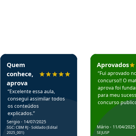
rsos em depoimento
Estudante Sergio recomenda o Aprova Concursos em depoimento
Estudante Mário reco
Quem
Aprovados
conhece,
“Fui aprovado n
concurso!! O mat
aprova
aprova foi fund
“Excelente essa aula,
para meu suces
consegui assimilar todos
concurso publico
os conteúdos
explicados.”
Sergio - 14/07/2025
Mário - 11/04/2025
SGC: CBM RJ - Soldado (Edital
2025_001)
SEJUSP