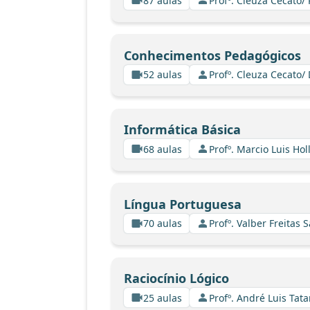
87 aulas
Profº. Cleuza Cecato
Conhecimentos Pedagógicos
52 aulas
Profº. Cleuza Cecato/
Informática Básica
68 aulas
Profº. Marcio Luis Ho
Língua Portuguesa
70 aulas
Profº. Valber Freitas 
Raciocínio Lógico
25 aulas
Profº. André Luis Tata