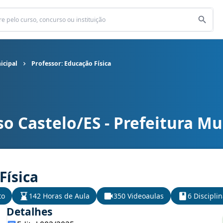
icipal
Professor: Educação Física
o Castelo/ES - Prefeitura Mu
icipal cargo Professor: Educação Física
Física
to
142 Horas de Aula
350 Videoaulas
6 Discipli
Detalhes