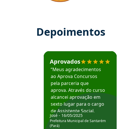
Depoimentos
Estudante José recomenda o Aprova Concu
Aprovados
“Meus agradecimentos
ao Aprova Concursos
pela parceria que
aprova. Através do curso
alcancei aprovação em
sexto lugar para o cargo
de Assistente Social.
José - 16/05/2025
Hoje estou atuando na
Prefeitura Municipal de Santarém
Prefeitura de Santarém.
(Pará)