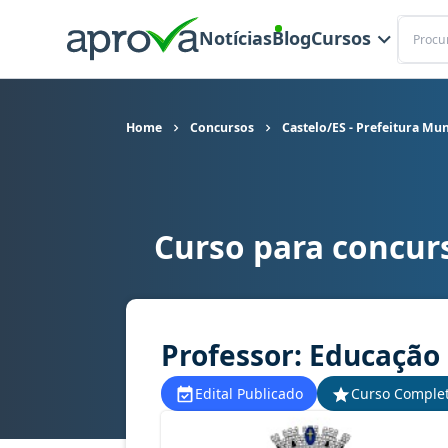
Buscar
Notícias
Blog
Cursos
Home
Concursos
Castelo/ES - Prefeitura Mun
Curso para concurs
Curso para concurso Castelo/ES - Prefeitura Mun
Professor: Educação 
Edital Publicado
Curso Comple