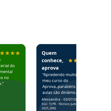
menda o Aprova Concursos em depoimento
Estudante Alessandra recomenda o Aprova 
Quem
o
conhece,
erial do
aprova
amental
“Apredendo muito no
so no
meu curso do
.”
Aprova..parabéns pelas
aulas são dinâmicas e
me ajudam a entender
Alessandra - 03/07/2025
melhor os assuntos.”
SGC: TJ PR - Técnico: Judiciário (Edital
2025_006)