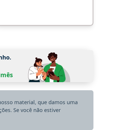
nho.
0/mês
 nosso material, que damos uma
ões. Se você não estiver