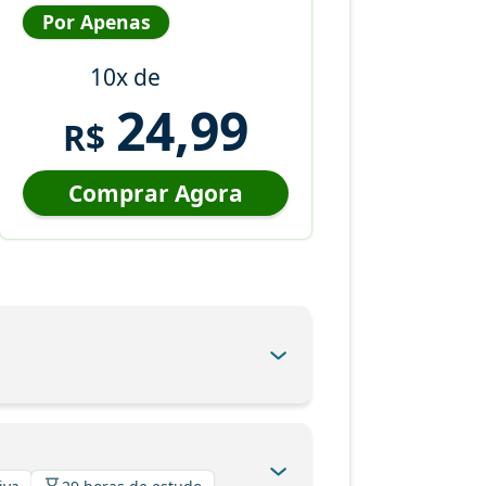
Por Apenas
10x de
24,99
R$
Comprar Agora