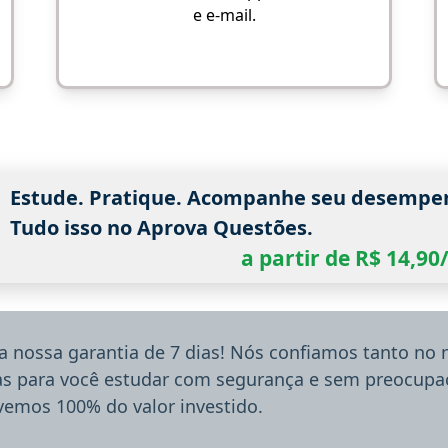
e e-mail.
Estude. Pratique. Acompanhe seu desempe
Tudo isso no Aprova Questões.
a partir de R$ 14,9
a nossa garantia de 7 dias! Nós confiamos tanto no
ias para você estudar com segurança e sem preocupaç
lvemos 100% do valor investido.