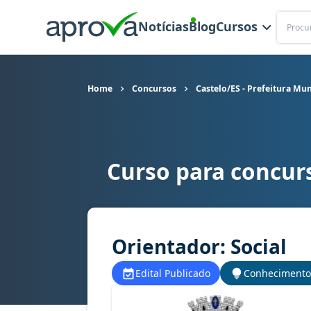
Buscar
Notícias
Blog
Cursos
Home
Concursos
Castelo/ES - Prefeitura Mun
Curso para concurs
Curso para concurso Castelo/ES - Prefeitura Mu
Orientador: Social
Edital Publicado
Conhecimento