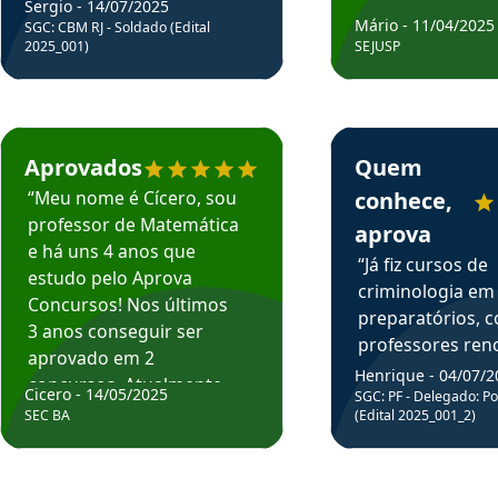
Sergio - 14/07/2025
Mário - 11/04/2025
SGC: CBM RJ - Soldado (Edital
2025_001)
SEJUSP
rsos em depoimento
Estudante Cicero recomenda o Aprova Concursos em depoimento
Estudante Henrique r
Aprovados
Quem
“Meu nome é Cícero, sou
conhece,
professor de Matemática
aprova
e há uns 4 anos que
“Já fiz cursos de
estudo pelo Aprova
criminologia em
Concursos! Nos últimos
preparatórios, 
3 anos conseguir ser
professores re
aprovado em 2
fiz curso em pós
Henrique - 04/07/2
concursos. Atualmente,
Cicero - 14/05/2025
graduação. Poré
SGC: PF - Delegado: Pol
estou atuando como
SEC BA
(Edital 2025_001_2)
Professor do Apr
professor de Matemática
sem dúvida, o m
do Estado da Bahia que
todos na discipl
fui aprovado estudando