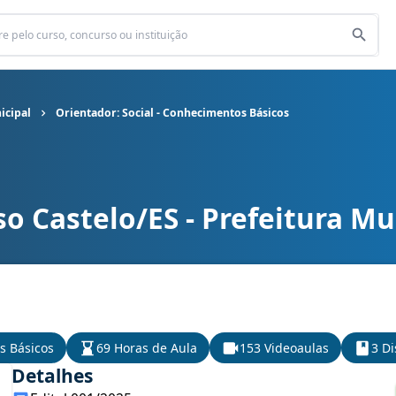
icipal
Orientador: Social - Conhecimentos Básicos
o Castelo/ES - Prefeitura Mu
nicipal cargo Orientador: Social - Conhecimentos Básicos
s Básicos
69 Horas de Aula
153 Videoaulas
3 Di
Detalhes