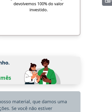
devolvemos 100% do valor
investido.
nho.
0/mês
 nosso material, que damos uma
ões. Se você não estiver