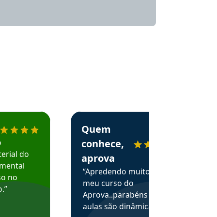
menda o Aprova Concursos em depoimento
Estudante Alessandra recomenda o Aprova 
Quem
o
conhece,
erial do
aprova
amental
“Apredendo muito no
so no
meu curso do
.”
Aprova..parabéns pelas
aulas são dinâmicas e