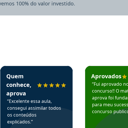
lvemos 100% do valor investido.
rsos em depoimento
Estudante Sergio recomenda o Aprova Concursos em depoimento
Estudante Mário reco
Quem
Aprovados
conhece,
“Fui aprovado n
concurso!! O mat
aprova
aprova foi fund
“Excelente essa aula,
para meu suces
consegui assimilar todos
concurso publico
os conteúdos
explicados.”