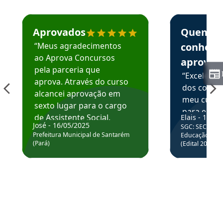
Estudante José recomenda o Aprova Concursos em depoime
Estudante Elai
Aprovados
Quem
“Meus agradecimentos
conhece
ao Aprova Concursos
aprova
pela parceria que
“Excelente
aprova. Através do curso
dos conte
alcancei aprovação em
meu curso,
sexto lugar para o cargo
para enten
de Assistente Social.
Elais - 15/07
colocar em
José - 16/05/2025
SGC: SEC BA - 
Hoje estou atuando na
através da
Prefeitura Municipal de Santarém
Educação Básic
Prefeitura de Santarém.
(Pará)
(Edital 2025_0
de questõe
Obrigado ao professores
e ao APROVA!”