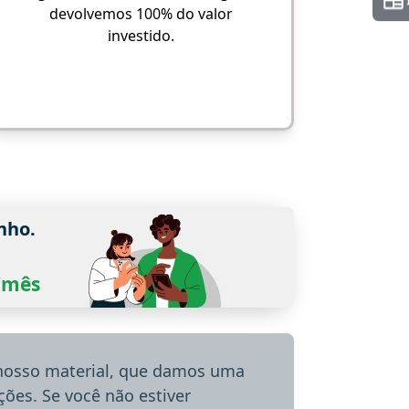
devolvemos 100% do valor
investido.
nho.
0/mês
 nosso material, que damos uma
ões. Se você não estiver