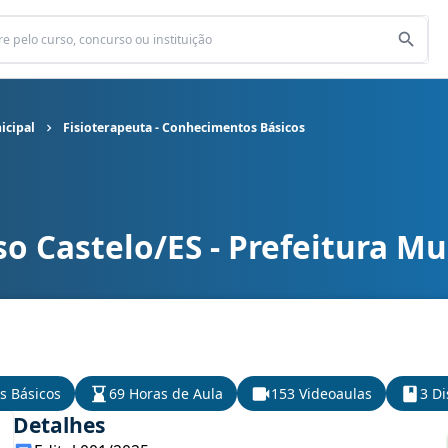
icipal
Fisioterapeuta - Conhecimentos Básicos
o Castelo/ES - Prefeitura Mu
nicipal cargo Fisioterapeuta - Conhecimentos Básicos
s Básicos
69 Horas de Aula
153 Videoaulas
3 Di
Detalhes