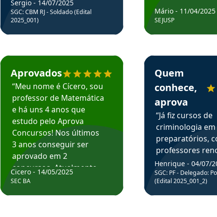
Sergio - 14/07/2025
Mário - 11/04/2025
SGC: CBM RJ - Soldado (Edital
2025_001)
SEJUSP
rsos em depoimento
Estudante Cicero recomenda o Aprova Concursos em depoimento
Estudante Henrique r
Aprovados
Quem
“Meu nome é Cícero, sou
conhece,
professor de Matemática
aprova
e há uns 4 anos que
“Já fiz cursos de
estudo pelo Aprova
criminologia em
Concursos! Nos últimos
preparatórios, 
3 anos conseguir ser
professores re
aprovado em 2
fiz curso em pós
Henrique - 04/07/2
concursos. Atualmente,
Cicero - 14/05/2025
graduação. Poré
SGC: PF - Delegado: Pol
estou atuando como
SEC BA
(Edital 2025_001_2)
Professor do Apr
professor de Matemática
sem dúvida, o m
do Estado da Bahia que
todos na discipl
fui aprovado estudando