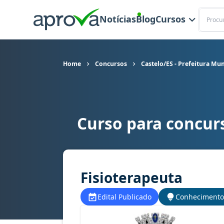
Buscar
Notícias
Blog
Cursos
Home
Concursos
Castelo/ES - Prefeitura Mun
Curso para concurs
Curso para concurso Castelo/ES - Prefeitura Mu
Fisioterapeuta
Edital Publicado
Conhecimento