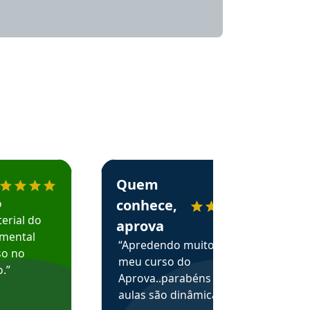
menda o Aprova Concursos em depoimento
Estudante Alessandra recomenda o Aprova 
Quem
o
conhece,
erial do
aprova
amental
“Apredendo muito no
so no
meu curso do
.”
Aprova..parabéns pelas
aulas são dinâmicas e