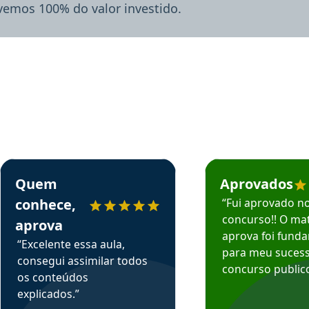
lvemos 100% do valor investido.
rsos em depoimento
Estudante Sergio recomenda o Aprova Concursos em depoimento
Estudante Mário reco
Quem
Aprovados
conhece,
“Fui aprovado n
concurso!! O mat
aprova
aprova foi fund
“Excelente essa aula,
para meu suces
consegui assimilar todos
concurso publico
os conteúdos
explicados.”