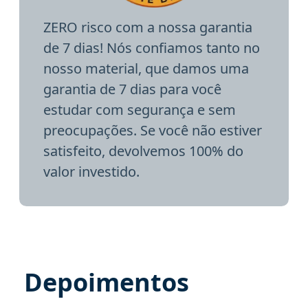
ZERO risco com a nossa garantia
de 7 dias! Nós confiamos tanto no
nosso material, que damos uma
garantia de 7 dias para você
estudar com segurança e sem
preocupações. Se você não estiver
satisfeito, devolvemos 100% do
valor investido.
Depoimentos