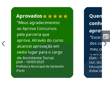
Estudante José recomenda o Aprova Concursos em depoime
Estudante Elai
Aprovados
Quem
“Meus agradecimentos
conhece
ao Aprova Concursos
aprova
pela parceria que
“Excelente
aprova. Através do curso
dos conte
alcancei aprovação em
meu curso,
sexto lugar para o cargo
para enten
de Assistente Social.
Elais - 15/07
colocar em
José - 16/05/2025
SGC: SEC BA - 
Hoje estou atuando na
através da
Prefeitura Municipal de Santarém
Educação Básic
Prefeitura de Santarém.
(Pará)
(Edital 2025_0
de questõe
Obrigado ao professores
e ao APROVA!”