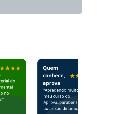
menda o Aprova Concursos em depoimento
Estudante Alessandra recomenda o Aprova 
Quem
o
conhece,
erial do
aprova
amental
“Apredendo muito no
so no
meu curso do
.”
Aprova..parabéns pelas
aulas são dinâmicas e