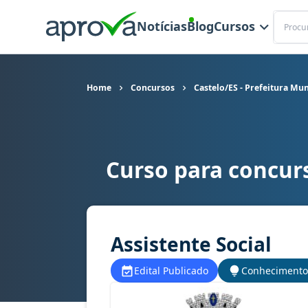
Buscar
Notícias
Blog
Cursos
Home
Concursos
Castelo/ES - Prefeitura Mun
Curso para concurs
Curso para concurso Castelo/ES - Prefeitura Mun
Assistente Social
Edital Publicado
Conhecimento