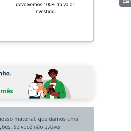
devolvemos 100% do valor
investido.
nho.
0/mês
 nosso material, que damos uma
ões. Se você não estiver