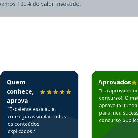
lvemos 100% do valor investido.
rsos em depoimento
Estudante Sergio recomenda o Aprova Concursos em depoimento
Estudante Mário reco
Quem
Aprovados
conhece,
“Fui aprovado n
concurso!! O mat
aprova
aprova foi fund
“Excelente essa aula,
para meu suces
consegui assimilar todos
concurso publico
os conteúdos
explicados.”