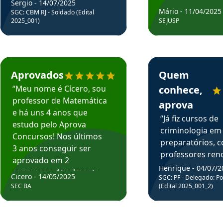
Sergio - 14/07/2025
Mário - 11/04/2025
SGC: CBM RJ - Soldado (Edital
2025_001)
SEJUSP
rsos em depoimento
Estudante Cicero recomenda o Aprova Concursos em depoimento
Estudante Henrique r
Aprovados
Quem
“Meu nome é Cícero, sou
conhece,
professor de Matemática
aprova
e há uns 4 anos que
“Já fiz cursos de
estudo pelo Aprova
criminologia em
Concursos! Nos últimos
preparatórios, 
3 anos conseguir ser
professores re
aprovado em 2
fiz curso em pós
Henrique - 04/07/2
concursos. Atualmente,
Cicero - 14/05/2025
graduação. Poré
SGC: PF - Delegado: Pol
estou atuando como
SEC BA
(Edital 2025_001_2)
Professor do Apr
professor de Matemática
sem dúvida, o m
do Estado da Bahia que
todos na discipl
fui aprovado estudando