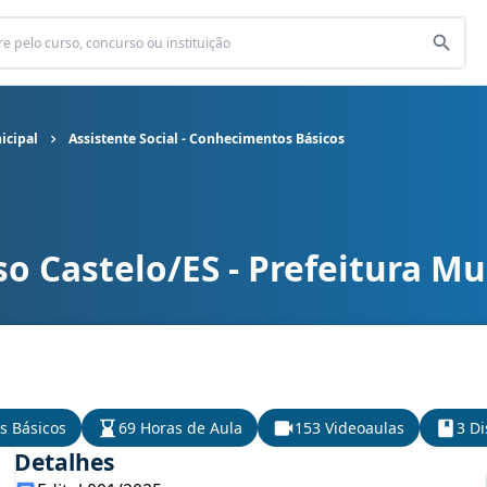
icipal
Assistente Social - Conhecimentos Básicos
o Castelo/ES - Prefeitura Mu
icipal cargo Assistente Social - Conhecimentos Básicos
s Básicos
69 Horas de Aula
153 Videoaulas
3 Di
Detalhes