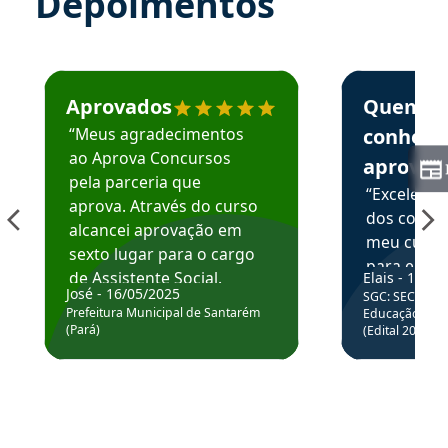
Depoimentos
Estudante José recomenda o Aprova Concursos em depoime
Estudante Elai
Aprovados
Quem
“Meus agradecimentos
conhece
ao Aprova Concursos
aprova
pela parceria que
“Excelente
aprova. Através do curso
dos conte
alcancei aprovação em
meu curso,
sexto lugar para o cargo
para enten
de Assistente Social.
Elais - 15/07
colocar em
José - 16/05/2025
SGC: SEC BA - 
Hoje estou atuando na
através da
Prefeitura Municipal de Santarém
Educação Básic
Prefeitura de Santarém.
(Pará)
(Edital 2025_0
de questõe
Obrigado ao professores
e ao APROVA!”