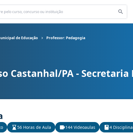
Municipal de Educação
Professor: Pedagogia
o Castanhal/PA - Secretaria
cretaria Municipal de Educação cargo Professor: Pedagogia
a
to
56 Horas de Aula
144 Videoaulas
4 Disciplina