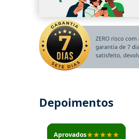
ZERO risco com 
garantia de 7 d
satisfeito, devo
Depoimentos
Estudante José recomenda o Aprova Concu
Aprovados