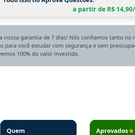
a partir de R$ 14,9
a nossa garantia de 7 dias! Nós confiamos tanto no
ias para você estudar com segurança e sem preocupaç
lvemos 100% do valor investido.
rsos em depoimento
Estudante Sergio recomenda o Aprova Concursos em depoimento
Estudante Mário reco
Quem
Aprovados