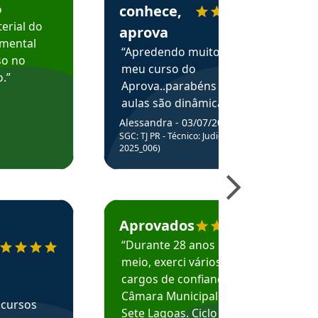
o
conhece,
erial do
aprova
amental
“Apredendo muito no
so no
meu curso do
.”
Aprova..parabéns pelas
aulas são dinâmicas e
me ajudam a entender
Alessandra - 03/07/2025
melhor os assuntos.”
SGC: TJ PR - Técnico: Judiciário (Edital
2025_006)
ecomenda o Aprova Concursos em depoimento
Estudante Caio recomenda o Aprova Concur
Aprovados
“Durante 28 anos e
meio, exerci vários
cargos de confiança na
Câmara Municipal de
 cursos
Sete Lagoas. Ciclo