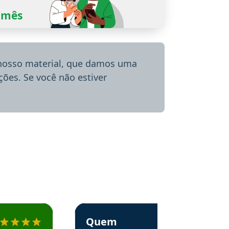
0/mês
 nosso material, que damos uma
ões. Se você não estiver
menda o Aprova Concursos em depoimento
Estudante Alessandra recomenda o Aprova 
Quem