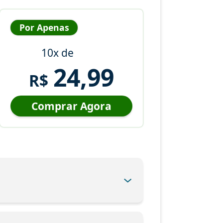
Por Apenas
10x de
24,99
R$
Comprar Agora