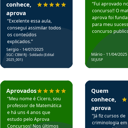
conhece,
“Fui aprovado n
concurso!! O mat
aprova
aprova foi fund
“Excelente essa aula,
para meu suces
consegui assimilar todos
concurso publico
os conteúdos
explicados.”
Sergio - 14/07/2025
Mário - 11/04/2025
SGC: CBM RJ - Soldado (Edital
2025_001)
SEJUSP
rsos em depoimento
Estudante Cicero recomenda o Aprova Concursos em depoimento
Estudante Henrique r
Aprovados
Quem
“Meu nome é Cícero, sou
conhece,
professor de Matemática
aprova
e há uns 4 anos que
“Já fiz cursos de
estudo pelo Aprova
criminologia em
Concursos! Nos últimos