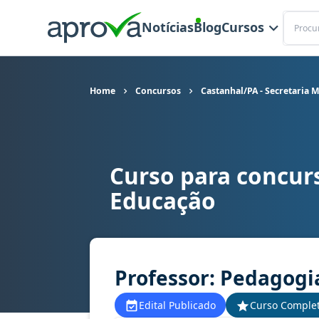
Buscar
Notícias
Blog
Cursos
Home
Concursos
Castanhal/PA - Secretaria 
Curso para concurs
Curso para concurso SEMED - Castanhal/PA - Se
Educação
Professor: Pedagogi
Edital Publicado
Curso Comple