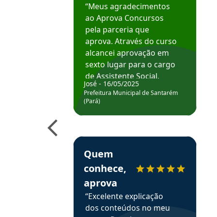
“Meus agradecimentos
ao Aprova Concursos
pela parceria que
aprova. Através do curso
alcancei aprovação em
sexto lugar para o cargo
de Assistente Social.
José - 16/05/2025
Hoje estou atuando na
Prefeitura Municipal de Santarém
Prefeitura de Santarém.
(Pará)
Obrigado ao professores
e ao APROVA!”
Estudante Elais recomenda o Aprova Concu
Quem
conhece,
aprova
“Excelente explicação
dos conteúdos no meu