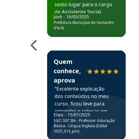
sexto lugar para o cargo
de Assistente Social.
José - 16/05/2025
Hoje estou atuando na
Prefeitura Municipal de Santarém
Prefeitura de Santarém.
(Pará)
Obrigado ao professores
e ao APROVA!”
Estudante Elais recomenda o Aprova Concu
Quem
conhece,
aprova
“Excelente explicação
dos conteúdos no meu
curso, ficou leve para
entender e colocar em
Elais - 15/07/2025
prática através da
SGC: SEC BA - Professor: Educação
resolução de questões.”
Básica - Língua Inglesa (Edital
2025_013_pss)