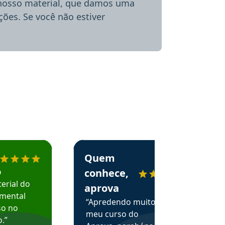
 nosso material, que damos uma
ões. Se você não estiver
menda o Aprova Concursos em depoimento
Estudante Alessandra recomenda o Aprova 
Quem
o
conhece,
erial do
aprova
amental
“Apredendo muito no
so no
meu curso do
.”