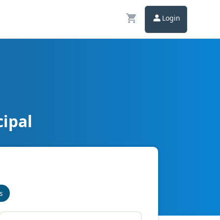
Login
ipal
s