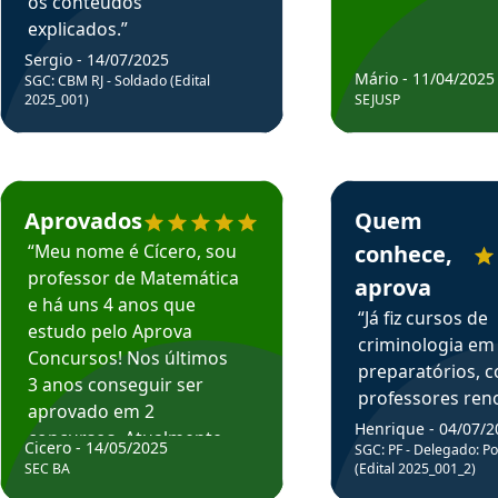
os conteúdos
explicados.”
Sergio - 14/07/2025
Mário - 11/04/2025
SGC: CBM RJ - Soldado (Edital
2025_001)
SEJUSP
rsos em depoimento
Estudante Cicero recomenda o Aprova Concursos em depoimento
Estudante Henrique r
Aprovados
Quem
“Meu nome é Cícero, sou
conhece,
professor de Matemática
aprova
e há uns 4 anos que
“Já fiz cursos de
estudo pelo Aprova
criminologia em
Concursos! Nos últimos
preparatórios, 
3 anos conseguir ser
professores re
aprovado em 2
fiz curso em pós
Henrique - 04/07/2
concursos. Atualmente,
Cicero - 14/05/2025
graduação. Poré
SGC: PF - Delegado: Pol
estou atuando como
SEC BA
(Edital 2025_001_2)
Professor do Apr
professor de Matemática