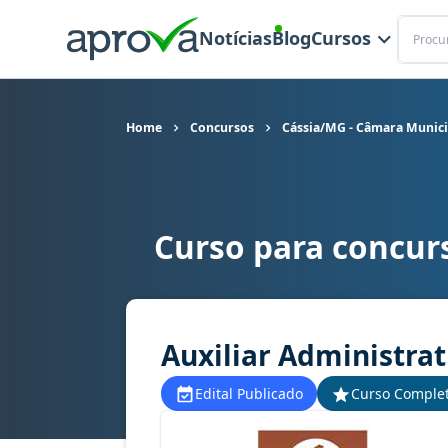
Buscar
Notícias
Blog
Cursos
Home
Concursos
Cássia/MG - Câmara Munici
Curso para concur
Curso para concurso Cássia/MG - Câmara Municip
Auxiliar Administrat
Edital Publicado
Curso Comple