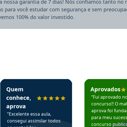
a nossa garantia de 7 dias! Nós confiamos tanto no
ias para você estudar com segurança e sem preocupaç
lvemos 100% do valor investido.
rsos em depoimento
Estudante Sergio recomenda o Aprova Concursos em depoimento
Estudante Mário reco
Quem
Aprovados
conhece,
“Fui aprovado n
concurso!! O mat
aprova
aprova foi fund
“Excelente essa aula,
para meu suces
consegui assimilar todos
concurso publico