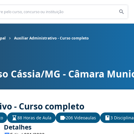
pal
Auxiliar Administrativo - Curso completo
so Cássia/MG - Câmara Munic
al cargo Auxiliar Administrativo - Curso completo
ivo - Curso completo
to
88 Horas de Aula
206 Videoaulas
3 Disciplina
Detalhes