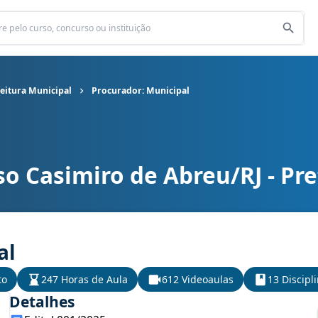
feitura Municipal
Procurador: Municipal
o Casimiro de Abreu/RJ - Pre
feitura Municipal cargo Procurador: Municipal
al
to
247 Horas de Aula
612 Videoaulas
13 Discipl
Detalhes