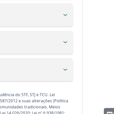
ência do STF, STJ e TCU. Lei
.587/2012 e suas alterações (Política
comunidades tradicionais. Meios
Lei 14.026/2020; Lei nº 6.938/1981;