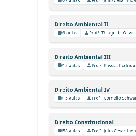
22 aulas
Profº. Julio Cesar Hid
Direito Ambiental II
9 aulas
Profº. Thiago de Olive
Direito Ambiental III
15 aulas
Profº. Rayssa Rodrig
Direito Ambiental IV
15 aulas
Profº. Cornelio Schw
Direito Constitucional
58 aulas
Profº. Julio Cesar Hid