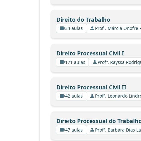
Direito do Trabalho
34 aulas
Profº. Márcia Onofre 
Direito Processual Civil I
171 aulas
Profº. Rayssa Rodri
Direito Processual Civil II
42 aulas
Profº. Leonardo Lindr
Direito Processual do Trabalh
47 aulas
Profº. Barbara Dias L