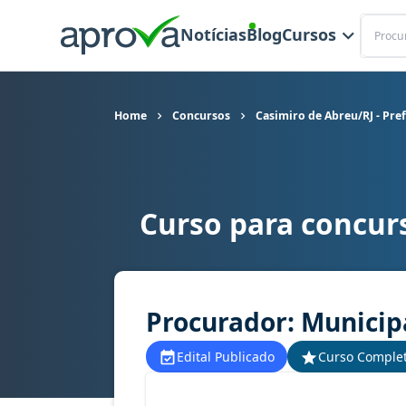
Buscar
Notícias
Blog
Cursos
Home
Concursos
Casimiro de Abreu/RJ - Pre
Curso para concurs
Curso para concurso Casimiro de Abreu/RJ - Pre
Procurador: Municip
Edital Publicado
Curso Comple