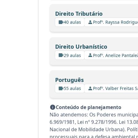
Direito Tributário
40 aulas
Profº. Rayssa Rodrig
Direito Urbanístico
29 aulas
Profº. Anelize Pantal
Português
55 aulas
Profº. Valber Freitas 
Conteúdo de planejamento
Não atendemos: Os Poderes municipais.
6.969/1981, Lei nº 9.278/1996. Lei 13.
Nacional de Mobilidade Urbana). Polí
processuais para a defesa ambiental na