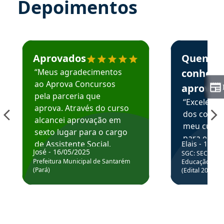
Depoimentos
Estudante José recomenda o Aprova Concursos em depoime
Estudante Elai
Aprovados
Quem
“Meus agradecimentos
conhece
ao Aprova Concursos
aprova
pela parceria que
“Excelente
aprova. Através do curso
dos conte
alcancei aprovação em
meu curso,
sexto lugar para o cargo
para enten
de Assistente Social.
Elais - 15/07
colocar em
José - 16/05/2025
SGC: SEC BA - 
Hoje estou atuando na
através da
Prefeitura Municipal de Santarém
Educação Básic
Prefeitura de Santarém.
(Pará)
(Edital 2025_0
de questõe
Obrigado ao professores
e ao APROVA!”