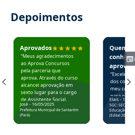
Depoimentos
Estudante José recomenda o Aprova Concursos em depoime
Estudante Elai
Aprovados
Quem
“Meus agradecimentos
conhece
ao Aprova Concursos
aprova
pela parceria que
“Excelente
aprova. Através do curso
dos conte
alcancei aprovação em
meu curso,
sexto lugar para o cargo
para enten
de Assistente Social.
Elais - 15/07
colocar em
José - 16/05/2025
SGC: SEC BA - 
Hoje estou atuando na
através da
Prefeitura Municipal de Santarém
Educação Básic
Prefeitura de Santarém.
(Pará)
(Edital 2025_0
de questõe
Obrigado ao professores
e ao APROVA!”