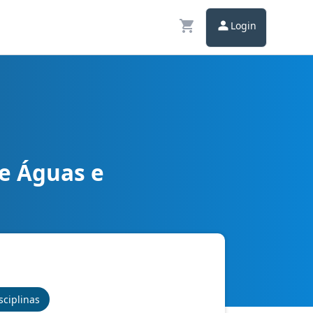
Login
e Águas e
cimentos Básicos
sciplinas