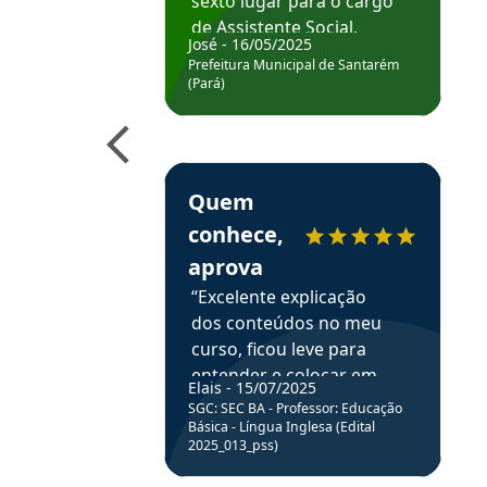
sexto lugar para o cargo
de Assistente Social.
José - 16/05/2025
Hoje estou atuando na
Prefeitura Municipal de Santarém
Prefeitura de Santarém.
(Pará)
Obrigado ao professores
e ao APROVA!”
Estudante Elais recomenda o Aprova Concu
Quem
conhece,
aprova
“Excelente explicação
dos conteúdos no meu
curso, ficou leve para
entender e colocar em
Elais - 15/07/2025
prática através da
SGC: SEC BA - Professor: Educação
resolução de questões.”
Básica - Língua Inglesa (Edital
2025_013_pss)