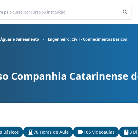
 Águas e Saneamento
Engenheiro: Civil - Conhecimentos Básicos
so Companhia Catarinense d
arinense de Águas e Saneamento cargo Engenheiro: Civil - Conhe
s Básicos
78 Horas de Aula
166 Videoaulas
3 Di