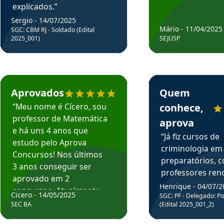
explicados.”
Sergio - 14/07/2025
Mário - 11/04/2025
SGC: CBM RJ - Soldado (Edital
2025_001)
SEJUSP
rsos em depoimento
Estudante Cicero recomenda o Aprova Concursos em depoimento
Estudante Henrique r
Aprovados
Quem
“Meu nome é Cícero, sou
conhece,
professor de Matemática
aprova
e há uns 4 anos que
“Já fiz cursos de
estudo pelo Aprova
criminologia em
Concursos! Nos últimos
preparatórios, 
3 anos conseguir ser
professores re
aprovado em 2
fiz curso em pós
Henrique - 04/07/2
concursos. Atualmente,
Cicero - 14/05/2025
graduação. Poré
SGC: PF - Delegado: Pol
estou atuando como
SEC BA
(Edital 2025_001_2)
Professor do Apr
professor de Matemática
sem dúvida, o m