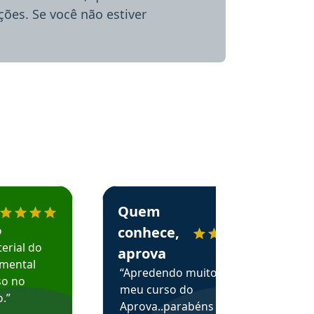
ões. Se você não estiver
menda o Aprova Concursos em depoimento
Estudante Alessandra recomenda o Aprova 
Quem
o
conhece,
erial do
aprova
amental
“Apredendo muito no
so no
meu curso do
.”
Aprova..parabéns pelas