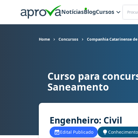
Buscar
Notícias
Blog
Cursos
Home
Concursos
Companhia Catarinense de
Curso para concur
Curso para concurso CASAN SC - Companhia Cat
Saneamento
Engenheiro: Civil
Edital Publicado
Conhecimento