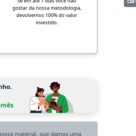
Se em até 7 dias você não
gostar da nossa metodologia,
devolvemos 100% do valor
investido.
nho.
0/mês
 nosso material, que damos uma