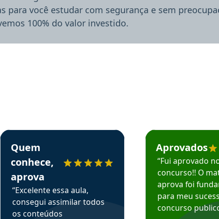
ias para você estudar com segurança e sem preocupaç
lvemos 100% do valor investido.
rsos em depoimento
Estudante Sergio recomenda o Aprova Concursos em depoimento
Estudante Mário reco
Quem
Aprovados
conhece,
“Fui aprovado n
concurso!! O mat
aprova
aprova foi fund
“Excelente essa aula,
para meu suces
consegui assimilar todos
concurso publico
os conteúdos