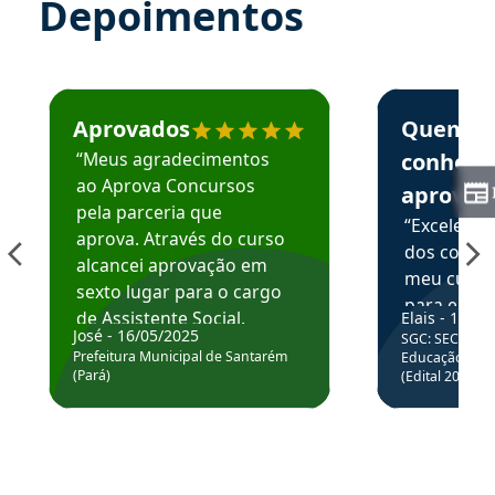
Depoimentos
Estudante José recomenda o Aprova Concursos em depoime
Estudante Elai
Aprovados
Quem
“Meus agradecimentos
conhece
ao Aprova Concursos
aprova
pela parceria que
“Excelente
aprova. Através do curso
dos conte
alcancei aprovação em
meu curso,
sexto lugar para o cargo
para enten
de Assistente Social.
Elais - 15/07
colocar em
José - 16/05/2025
SGC: SEC BA - 
Hoje estou atuando na
através da
Prefeitura Municipal de Santarém
Educação Básic
Prefeitura de Santarém.
(Pará)
(Edital 2025_0
de questõe
Obrigado ao professores
e ao APROVA!”