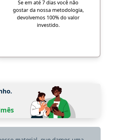
Se em até 7 dias você não
gostar da nossa metodologia,
devolvemos 100% do valor
investido.
nho.
0/mês
 nosso material, que damos uma