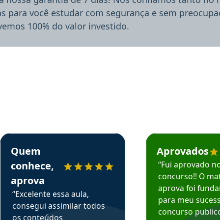
ias para você estudar com segurança e sem preocupaç
lvemos 100% do valor investido.
rsos em depoimento
Estudante Sergio recomenda o Aprova Concursos em depoimento
Estudante Mário reco
Quem
Aprovados
conhece,
“Fui aprovado n
concurso!! O mat
aprova
aprova foi fund
“Excelente essa aula,
para meu suces
consegui assimilar todos
concurso publico
os conteúdos