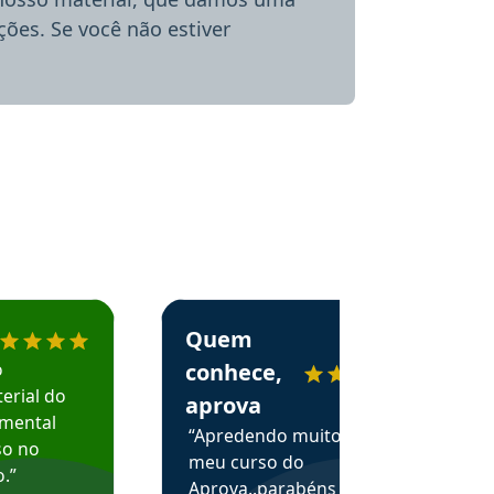
ões. Se você não estiver
menda o Aprova Concursos em depoimento
Estudante Alessandra recomenda o Aprova 
Quem
o
conhece,
erial do
aprova
amental
“Apredendo muito no
so no
meu curso do
.”
Aprova..parabéns pelas