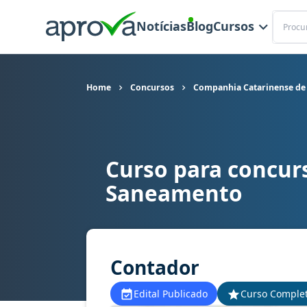
Buscar
Notícias
Blog
Cursos
Home
Concursos
Companhia Catarinense de
Curso para concur
Curso para concurso CASAN SC - Companhia Ca
Saneamento
Contador
Edital Publicado
Curso Comple