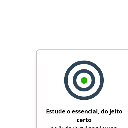
Estude o essencial, do jeito
certo
Você saberá exatamente o que