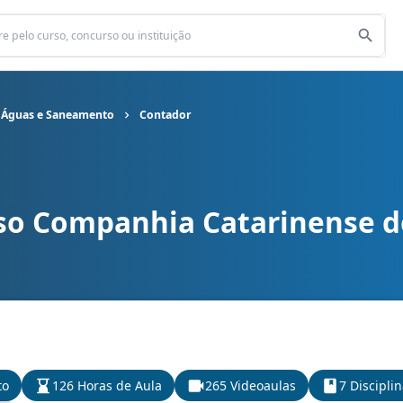
 Águas e Saneamento
Contador
so Companhia Catarinense d
tarinense de Águas e Saneamento cargo Contador
to
126 Horas de Aula
265 Videoaulas
7 Discipli