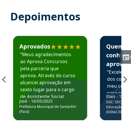
Depoimentos
Estudante José recomenda o Aprova Concursos em depoime
Estudante Elai
Aprovados
Quem
“Meus agradecimentos
conhece
ao Aprova Concursos
aprova
pela parceria que
“Excelente
aprova. Através do curso
dos conte
alcancei aprovação em
meu curso,
sexto lugar para o cargo
para enten
de Assistente Social.
Elais - 15/07
colocar em
José - 16/05/2025
SGC: SEC BA - 
Hoje estou atuando na
através da
Prefeitura Municipal de Santarém
Educação Básic
Prefeitura de Santarém.
(Pará)
(Edital 2025_0
de questõe
Obrigado ao professores
e ao APROVA!”