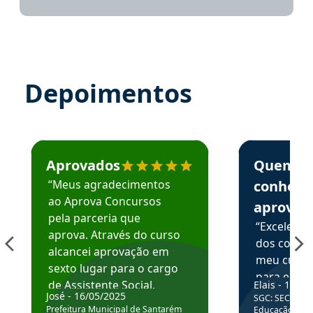
Depoimentos
Estudante José recomenda o Aprova Concursos em depoime
Estudante Elai
Aprovados
Quem
“Meus agradecimentos
conhece
ao Aprova Concursos
aprova
pela parceria que
“Excelente
aprova. Através do curso
dos conte
alcancei aprovação em
meu curso,
sexto lugar para o cargo
para enten
de Assistente Social.
Elais - 15/07
colocar em
José - 16/05/2025
SGC: SEC BA - 
Hoje estou atuando na
através da
Prefeitura Municipal de Santarém
Educação Básic