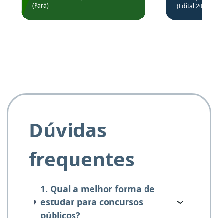
Prefeitura de Santarém.
(Pará)
(Edital 2025_0
de questõe
Obrigado ao professores
e ao APROVA!”
Dúvidas
frequentes
1. Qual a melhor forma de
estudar para concursos
públicos?