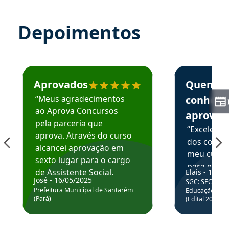
Depoimentos
Estudante José recomenda o Aprova Concursos em depoime
Estudante Elai
Aprovados
Quem
“Meus agradecimentos
conhece
ao Aprova Concursos
aprova
pela parceria que
“Excelente
aprova. Através do curso
dos conte
alcancei aprovação em
meu curso,
sexto lugar para o cargo
para enten
de Assistente Social.
Elais - 15/07
colocar em
José - 16/05/2025
SGC: SEC BA - 
Hoje estou atuando na
através da
Prefeitura Municipal de Santarém
Educação Básic
Prefeitura de Santarém.
(Pará)
(Edital 2025_0
de questõe
Obrigado ao professores
e ao APROVA!”