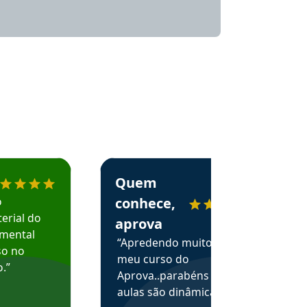
menda o Aprova Concursos em depoimento
Estudante Alessandra recomenda o Aprova 
Quem
o
conhece,
erial do
aprova
amental
“Apredendo muito no
so no
meu curso do
.”
Aprova..parabéns pelas
aulas são dinâmicas e