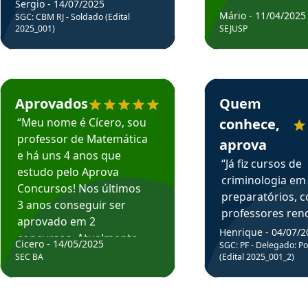
Sergio - 14/07/2025
Mário - 11/04/2025
SGC: CBM RJ - Soldado (Edital
2025_001)
SEJUSP
rsos em depoimento
Estudante Cicero recomenda o Aprova Concursos em depoimento
Estudante Henrique r
Aprovados
Quem
“Meu nome é Cícero, sou
conhece,
professor de Matemática
aprova
e há uns 4 anos que
“Já fiz cursos de
estudo pelo Aprova
criminologia em
Concursos! Nos últimos
preparatórios, 
3 anos conseguir ser
professores re
aprovado em 2
fiz curso em pós
Henrique - 04/07/2
concursos. Atualmente,
Cicero - 14/05/2025
graduação. Poré
SGC: PF - Delegado: Pol
estou atuando como
SEC BA
(Edital 2025_001_2)
Professor do Apr
professor de Matemática
sem dúvida, o m
do Estado da Bahia que
todos na discipl
fui aprovado estudando