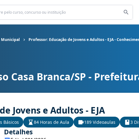
a Municipal
Professor: Educação de Jovens e Adultos - EJA - Conhecime
o Casa Branca/SP - Prefeitu
a Municipal cargo Professor: Educação de Jovens e Adultos - EJA -
de Jovens e Adultos - EJA
s Básicos
84 Horas de Aula
189 Videoaulas
3 Di
Detalhes