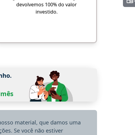
devolvemos 100% do valor
investido.
nho.
0/mês
 nosso material, que damos uma
ões. Se você não estiver