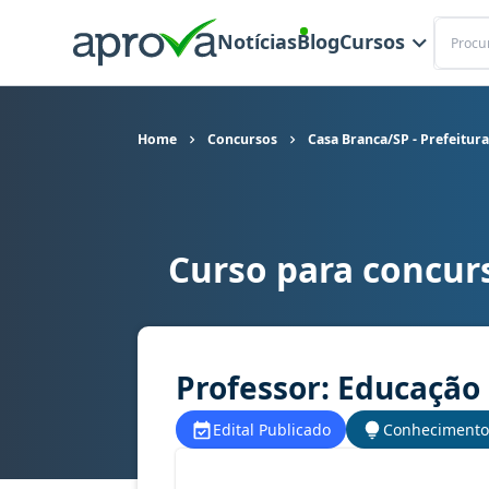
Buscar
Notícias
Blog
Cursos
Home
Concursos
Casa Branca/SP - Prefeitur
Curso para concurs
Curso para concurso Casa Branca/SP - Prefeitur
Professor: Educação 
Edital Publicado
Conhecimento