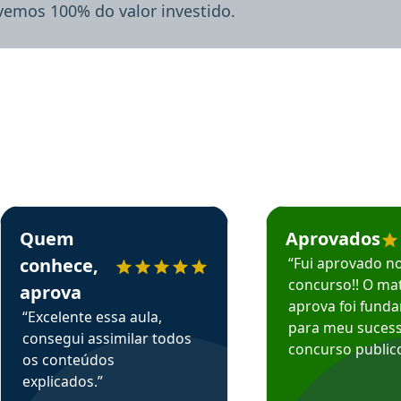
lvemos 100% do valor investido.
rsos em depoimento
Estudante Sergio recomenda o Aprova Concursos em depoimento
Estudante Mário reco
Quem
Aprovados
conhece,
“Fui aprovado n
concurso!! O mat
aprova
aprova foi fund
“Excelente essa aula,
para meu suces
consegui assimilar todos
concurso publico
os conteúdos
explicados.”