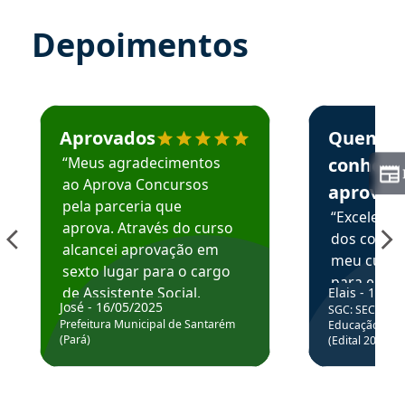
Depoimentos
Estudante José recomenda o Aprova Concursos em depoime
Estudante Elai
Aprovados
Quem
“Meus agradecimentos
conhece
ao Aprova Concursos
aprova
pela parceria que
“Excelente
aprova. Através do curso
dos conte
alcancei aprovação em
meu curso,
sexto lugar para o cargo
para enten
de Assistente Social.
Elais - 15/07
colocar em
José - 16/05/2025
SGC: SEC BA - 
Hoje estou atuando na
através da
Prefeitura Municipal de Santarém
Educação Básic
Prefeitura de Santarém.
(Pará)
(Edital 2025_0
de questõe
Obrigado ao professores
e ao APROVA!”