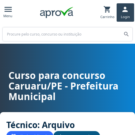
Menu
Carrinho
Login
Buscar
Curso para concurso
Curso para concurso Caruaru/PE - Prefeitura Municipal cargo Técn
Caruaru/PE - Prefeitura
Municipal
Técnico: Arquivo