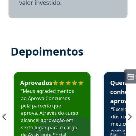
valor investido.
Depoimentos
Estudante José recomenda o Aprova Concursos em depoime
Estudante Elai
Aprovados
Quem
“Meus agradecimentos
conhece
ao Aprova Concursos
aprova
pela parceria que
“Excelente
aprova. Através do curso
dos conte
alcancei aprovação em
meu curso,
sexto lugar para o cargo
para enten
de Assistente Social.
Elais - 15/07