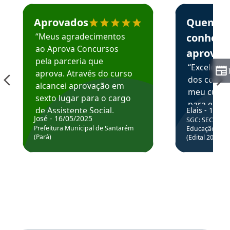
Estudante José recomenda o Aprova Concursos em depoime
Estudante Elai
Aprovados
Quem
“Meus agradecimentos
conhece
ao Aprova Concursos
aprova
pela parceria que
“Excelente
aprova. Através do curso
dos conte
alcancei aprovação em
meu curso,
sexto lugar para o cargo
para enten
de Assistente Social.
Elais - 15/07
colocar em
José - 16/05/2025
SGC: SEC BA - 
Hoje estou atuando na
através da
Prefeitura Municipal de Santarém
Educação Básic
Prefeitura de Santarém.
(Pará)
(Edital 2025_0
de questõe
Obrigado ao professores
e ao APROVA!”