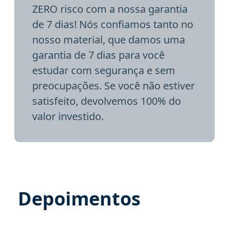
ZERO risco com a nossa garantia
de 7 dias! Nós confiamos tanto no
nosso material, que damos uma
garantia de 7 dias para você
estudar com segurança e sem
preocupações. Se você não estiver
satisfeito, devolvemos 100% do
valor investido.
Depoimentos