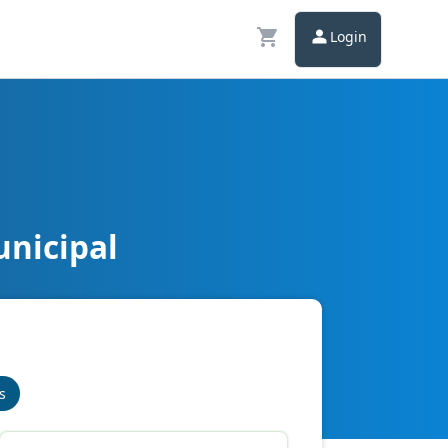
Login
unicipal
s