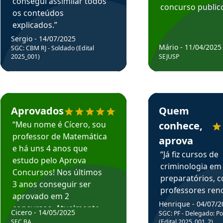
consegui assimilar todos
concurso publico
os conteúdos
explicados.”
Sergio - 14/07/2025
Mário - 11/04/2025
SGC: CBM RJ - Soldado (Edital
2025_001)
SEJUSP
rsos em depoimento
Estudante Cicero recomenda o Aprova Concursos em depoimento
Estudante Henrique r
Aprovados
Quem
“Meu nome é Cícero, sou
conhece,
professor de Matemática
aprova
e há uns 4 anos que
“Já fiz cursos de
estudo pelo Aprova
criminologia em
Concursos! Nos últimos
preparatórios, 
3 anos conseguir ser
professores re
aprovado em 2
fiz curso em pós
Henrique - 04/07/2
concursos. Atualmente,
Cicero - 14/05/2025
graduação. Poré
SGC: PF - Delegado: Pol
estou atuando como
SEC BA
(Edital 2025_001_2)