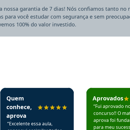
a nossa garantia de 7 dias! Nós confiamos tanto no
ias para você estudar com segurança e sem preocupaç
lvemos 100% do valor investido.
rsos em depoimento
Estudante Sergio recomenda o Aprova Concursos em depoimento
Estudante Mário reco
Quem
Aprovados
conhece,
“Fui aprovado n
concurso!! O mat
aprova
aprova foi fund
“Excelente essa aula,
para meu suces