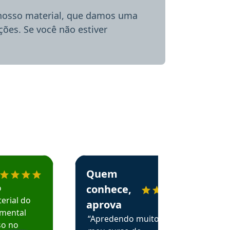
 nosso material, que damos uma
ões. Se você não estiver
menda o Aprova Concursos em depoimento
Estudante Alessandra recomenda o Aprova 
Quem
o
conhece,
erial do
aprova
amental
“Apredendo muito no
so no