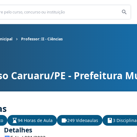
nicipal
Professor: II - Ciências
o Caruaru/PE - Prefeitura M
icipal cargo Professor: II - Ciências
as
to
94 Horas de Aula
249 Videoaulas
3 Disciplina
Detalhes