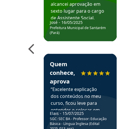
alcancei aprovação em
sexto lugar para o cargo
de Assistente Social.
José - 16/05/2025
Hoje estou atuando na
Prefeitura Municipal de Santarém
Prefeitura de Santarém.
(Pará)
Obrigado ao professores
e ao APROVA!”
Estudante Elais recomenda o Aprova Concu
Quem
conhece,
aprova
“Excelente explicação
dos conteúdos no meu
curso, ficou leve para
entender e colocar em
Elais - 15/07/2025
prática através da
SGC: SEC BA - Professor: Educação
resolução de questões.”
Básica - Língua Inglesa (Edital
2025_013_pss)