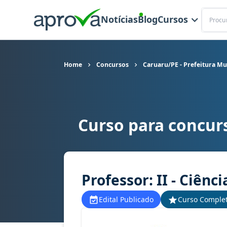
Buscar
Notícias
Blog
Cursos
Home
Concursos
Caruaru/PE - Prefeitura Mu
Curso para concurs
Curso para concurso Caruaru/PE - Prefeitura Mun
Professor: II - Ciênci
Edital Publicado
Curso Comple