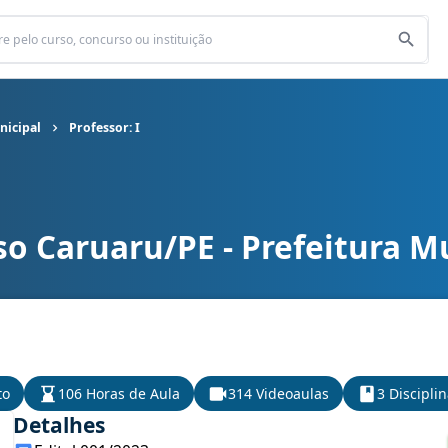
nicipal
Professor: I
o Caruaru/PE - Prefeitura M
icipal cargo Professor: I
to
106 Horas de Aula
314 Videoaulas
3 Discipli
Detalhes