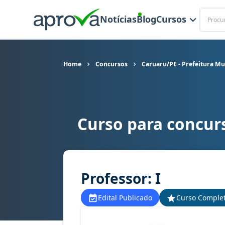
Buscar
Notícias
Blog
Cursos
Home
Concursos
Caruaru/PE - Prefeitura Mu
Curso para concurs
Curso para concurso Caruaru/PE - Prefeitura Mun
Professor: I
Edital Publicado
Curso Comple