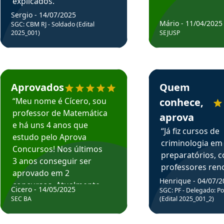
explicados.”
Sergio - 14/07/2025
Mário - 11/04/2025
SGC: CBM RJ - Soldado (Edital
2025_001)
SEJUSP
rsos em depoimento
Estudante Cicero recomenda o Aprova Concursos em depoimento
Estudante Henrique r
Aprovados
Quem
“Meu nome é Cícero, sou
conhece,
professor de Matemática
aprova
e há uns 4 anos que
“Já fiz cursos de
estudo pelo Aprova
criminologia em
Concursos! Nos últimos
preparatórios, 
3 anos conseguir ser
professores re
aprovado em 2
fiz curso em pós
Henrique - 04/07/2
concursos. Atualmente,
Cicero - 14/05/2025
graduação. Poré
SGC: PF - Delegado: Pol
estou atuando como
SEC BA
(Edital 2025_001_2)
Professor do Apr
professor de Matemática
sem dúvida, o m
do Estado da Bahia que