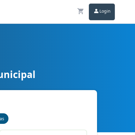
Login
unicipal
nas