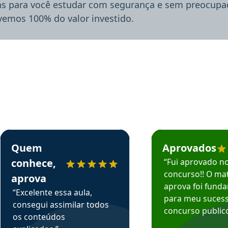
ias para você estudar com segurança e sem preocupaç
lvemos 100% do valor investido.
rsos em depoimento
Estudante Sergio recomenda o Aprova Concursos em depoimento
Estudante Mário reco
Quem
Aprovados
conhece,
“Fui aprovado n
concurso!! O mat
aprova
aprova foi fund
“Excelente essa aula,
para meu suces
consegui assimilar todos
concurso publico
os conteúdos