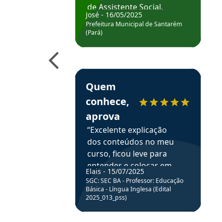
de Assistente Social.
José - 16/05/2025
Hoje estou atuando na
Prefeitura Municipal de Santarém
Prefeitura de Santarém.
(Pará)
Obrigado ao professores
e ao APROVA!”
Estudante Elais recomenda o Aprova Concu
Quem
conhece,
aprova
“Excelente explicação
dos conteúdos no meu
curso, ficou leve para
entender e colocar em
Elais - 15/07/2025
prática através da
SGC: SEC BA - Professor: Educação
resolução de questões.”
Básica - Língua Inglesa (Edital
2025_013_pss)