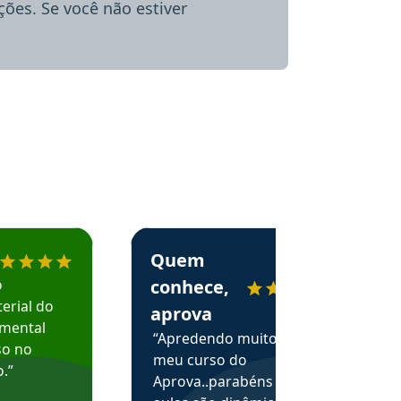
ões. Se você não estiver
menda o Aprova Concursos em depoimento
Estudante Alessandra recomenda o Aprova 
Quem
o
conhece,
erial do
aprova
amental
“Apredendo muito no
so no
meu curso do
.”
Aprova..parabéns pelas