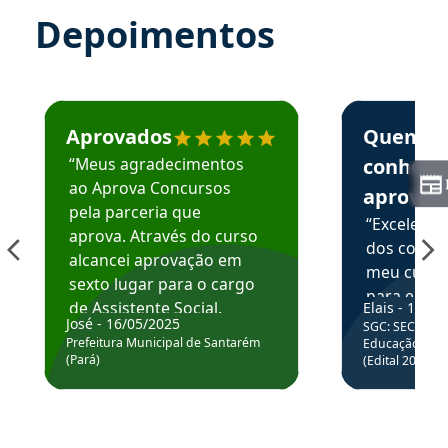
Depoimentos
Estudante José recomenda o Aprova Concursos em depoime
Estudante Elai
Aprovados
Quem
“Meus agradecimentos
conhece
ao Aprova Concursos
aprova
pela parceria que
“Excelente
aprova. Através do curso
dos conte
alcancei aprovação em
meu curso,
sexto lugar para o cargo
para enten
de Assistente Social.
Elais - 15/07
colocar em
José - 16/05/2025
SGC: SEC BA - 
Hoje estou atuando na
através da
Prefeitura Municipal de Santarém
Educação Básic
Prefeitura de Santarém.
(Pará)
(Edital 2025_0
de questõe
Obrigado ao professores
e ao APROVA!”