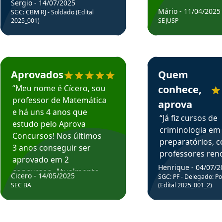
Sergio - 14/07/2025
Mário - 11/04/2025
SGC: CBM RJ - Soldado (Edital
2025_001)
SEJUSP
rsos em depoimento
Estudante Cicero recomenda o Aprova Concursos em depoimento
Estudante Henrique r
Aprovados
Quem
“Meu nome é Cícero, sou
conhece,
professor de Matemática
aprova
e há uns 4 anos que
“Já fiz cursos de
estudo pelo Aprova
criminologia em
Concursos! Nos últimos
preparatórios, 
3 anos conseguir ser
professores re
aprovado em 2
fiz curso em pós
Henrique - 04/07/2
concursos. Atualmente,
Cicero - 14/05/2025
graduação. Poré
SGC: PF - Delegado: Pol
estou atuando como
SEC BA
(Edital 2025_001_2)
Professor do Apr
professor de Matemática
sem dúvida, o m
do Estado da Bahia que
todos na discipl
fui aprovado estudando