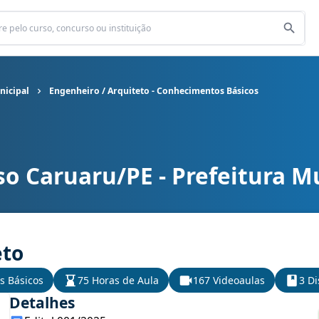
nicipal
Engenheiro / Arquiteto - Conhecimentos Básicos
o Caruaru/PE - Prefeitura M
nicipal cargo Engenheiro / Arquiteto - Conhecimentos Básicos
eto
s Básicos
75 Horas de Aula
167 Videoaulas
3 Di
Detalhes