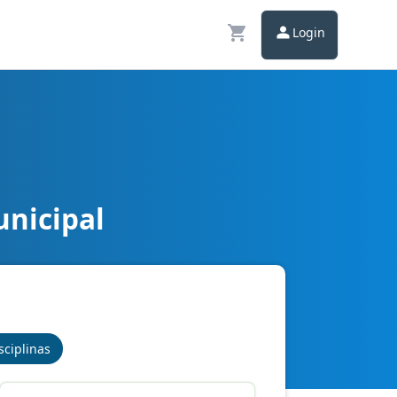
Login
unicipal
sciplinas