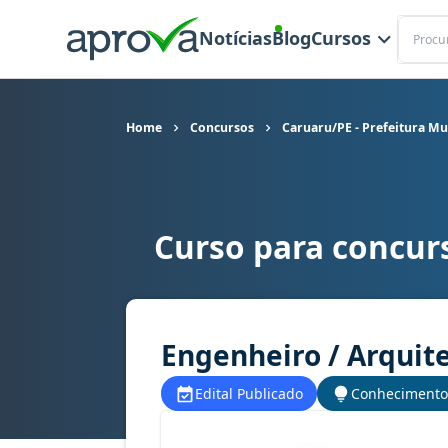
Buscar
Notícias
Blog
Cursos
Home
Concursos
Caruaru/PE - Prefeitura Mu
Curso para concurs
Curso para concurso Caruaru/PE - Prefeitura Mu
Engenheiro / Arquit
Edital Publicado
Conhecimento