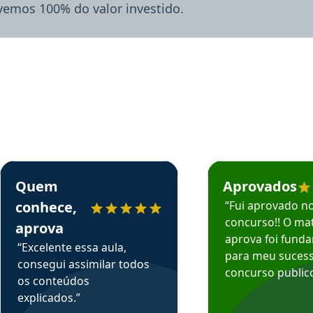
lvemos 100% do valor investido.
rsos em depoimento
Estudante Sergio recomenda o Aprova Concursos em depoimento
Estudante Mário reco
Quem
Aprovados
conhece,
“Fui aprovado n
concurso!! O mat
aprova
aprova foi fund
“Excelente essa aula,
para meu suces
consegui assimilar todos
concurso publico
os conteúdos
explicados.”