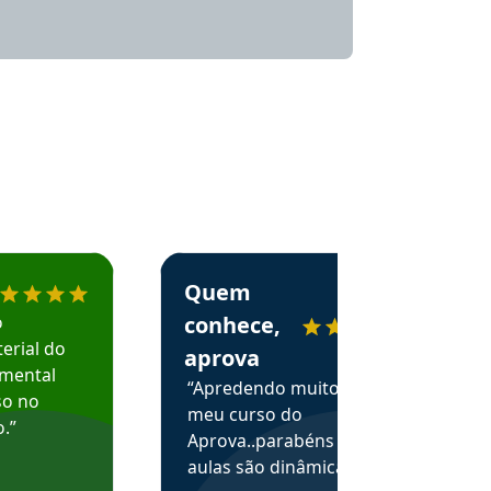
menda o Aprova Concursos em depoimento
Estudante Alessandra recomenda o Aprova 
Quem
o
conhece,
erial do
aprova
amental
“Apredendo muito no
so no
meu curso do
.”
Aprova..parabéns pelas
aulas são dinâmicas e