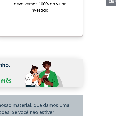
devolvemos 100% do valor
investido.
nho.
0/mês
 nosso material, que damos uma
ões. Se você não estiver