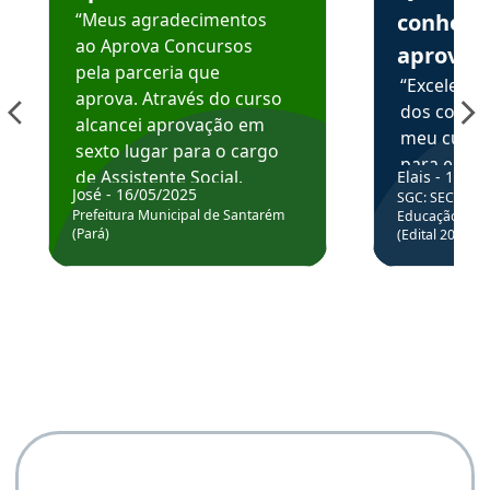
“Meus agradecimentos
conhece
ao Aprova Concursos
aprova
pela parceria que
“Excelente
aprova. Através do curso
dos conte
alcancei aprovação em
meu curso,
sexto lugar para o cargo
para enten
de Assistente Social.
Elais - 15/07
colocar em
José - 16/05/2025
SGC: SEC BA - 
Hoje estou atuando na
através da
Prefeitura Municipal de Santarém
Educação Básic
Prefeitura de Santarém.
(Pará)
(Edital 2025_0
de questõe
Obrigado ao professores
e ao APROVA!”