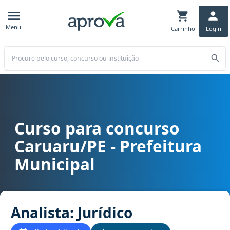
Menu
Carrinho
Login
Buscar
Curso para concurso
Curso para concurso Caruaru/PE - Prefeitura Municipal cargo Analis
Caruaru/PE - Prefeitura
Municipal
Analista: Jurídico