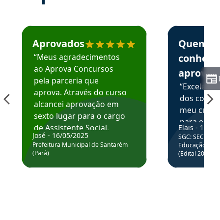
Estudante José recomenda o Aprova Concursos em depoime
Estudante Elai
Aprovados
Quem
“Meus agradecimentos
conhece
ao Aprova Concursos
aprova
pela parceria que
“Excelente
aprova. Através do curso
dos conte
alcancei aprovação em
meu curso,
sexto lugar para o cargo
para enten
de Assistente Social.
Elais - 15/07
colocar em
José - 16/05/2025
SGC: SEC BA - 
Hoje estou atuando na
através da
Prefeitura Municipal de Santarém
Educação Básic
Prefeitura de Santarém.
(Pará)
(Edital 2025_0
de questõe
Obrigado ao professores
e ao APROVA!”