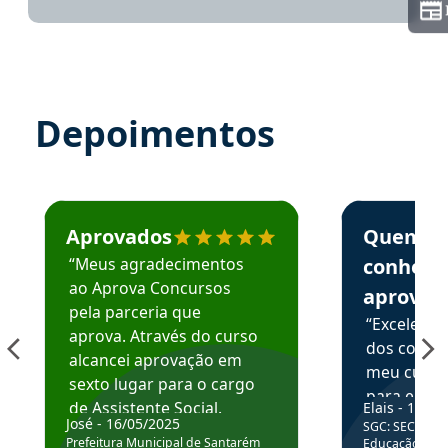
Depoimentos
Estudante José recomenda o Aprova Concursos em depoime
Estudante Elai
Aprovados
Quem
“Meus agradecimentos
conhece
ao Aprova Concursos
aprova
pela parceria que
“Excelente
aprova. Através do curso
dos conte
alcancei aprovação em
meu curso,
sexto lugar para o cargo
para enten
de Assistente Social.
Elais - 15/07
colocar em
José - 16/05/2025
SGC: SEC BA - 
Hoje estou atuando na
através da
Prefeitura Municipal de Santarém
Educação Básic