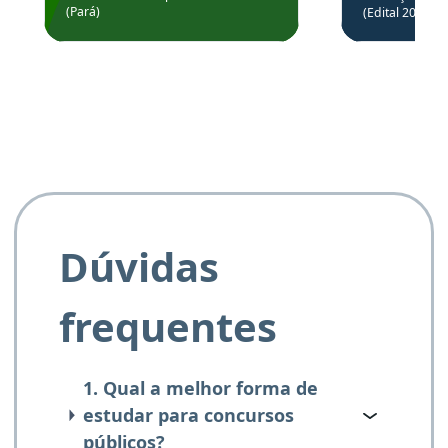
Prefeitura de Santarém.
(Pará)
(Edital 2025_0
de questõe
Obrigado ao professores
e ao APROVA!”
Dúvidas
frequentes
1. Qual a melhor forma de
estudar para concursos
públicos?