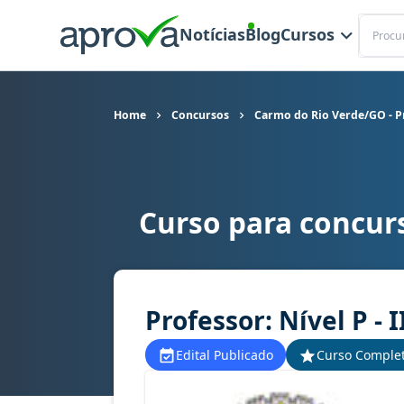
Buscar
Notícias
Blog
Cursos
Home
Concursos
Carmo do Rio Verde/GO - P
Curso para concur
Curso para concurso Carmo do Rio Verde/GO - Pref
Professor: Nível P - I
Edital Publicado
Curso Comple