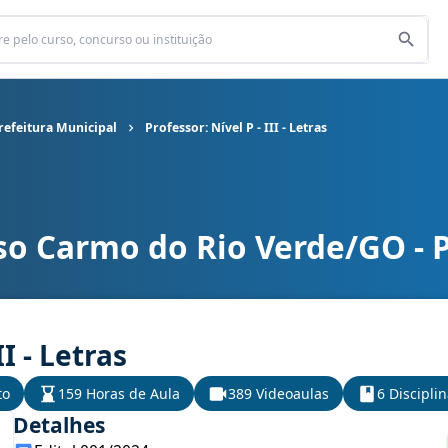
refeitura Municipal
Professor: Nível P - III - Letras
so Carmo do Rio Verde/GO - P
eitura Municipal cargo Professor: Nível P - III - Letras
II - Letras
to
159 Horas de Aula
389 Videoaulas
6 Discipli
Detalhes