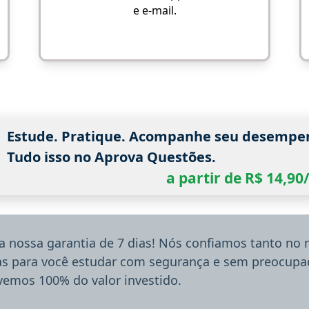
e e-mail.
Estude. Pratique. Acompanhe seu desempe
Tudo isso no Aprova Questões.
a partir de R$ 14,9
a nossa garantia de 7 dias! Nós confiamos tanto no
ias para você estudar com segurança e sem preocupaç
lvemos 100% do valor investido.