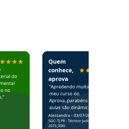
menda o Aprova Concursos em depoimento
Estudante Alessandra recomenda o Aprova 
Quem
o
conhece,
erial do
aprova
amental
“Apredendo muito no
so no
meu curso do
.”
Aprova..parabéns pelas
aulas são dinâmicas e
me ajudam a entender
Alessandra - 03/07/2025
melhor os assuntos.”
SGC: TJ PR - Técnico: Judiciário (Edital
2025_006)