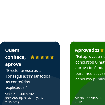
rsos em depoimento
Estudante Sergio recomenda o Aprova Concursos em depoimento
Estudante Mário reco
Quem
Aprovados
conhece,
“Fui aprovado n
concurso!! O mat
aprova
aprova foi fund
“Excelente essa aula,
para meu suces
consegui assimilar todos
concurso publico
os conteúdos
explicados.”
Sergio - 14/07/2025
Mário - 11/04/2025
SGC: CBM RJ - Soldado (Edital
2025_001)
SEJUSP