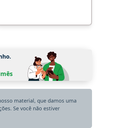
nho.
0/mês
 nosso material, que damos uma
ões. Se você não estiver