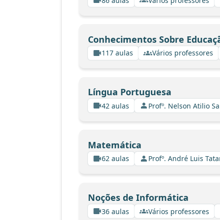
86 aulas
Vários professores
Conhecimentos Sobre Educaç
117 aulas
Vários professores
Língua Portuguesa
42 aulas
Profº. Nelson Atilio Sa
Matemática
62 aulas
Profº. André Luis Tata
Noções de Informática
36 aulas
Vários professores