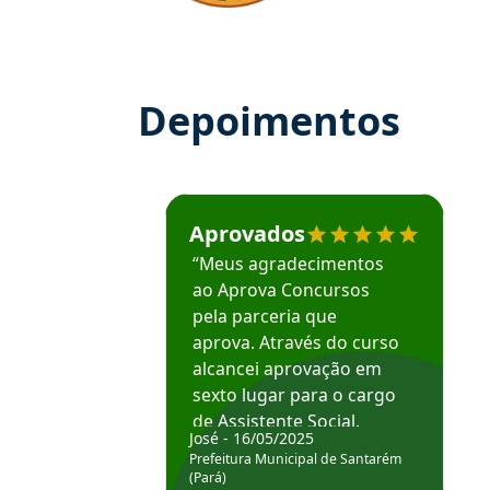
Depoimentos
Estudante José recomenda o Aprova Concu
Aprovados
“Meus agradecimentos
ao Aprova Concursos
pela parceria que
aprova. Através do curso
alcancei aprovação em
sexto lugar para o cargo
de Assistente Social.
José - 16/05/2025
Hoje estou atuando na
Prefeitura Municipal de Santarém
Prefeitura de Santarém.
(Pará)