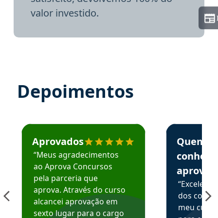
valor investido.
Depoimentos
Estudante José recomenda o Aprova Concursos em depoime
Estudante Elai
Aprovados
Quem
“Meus agradecimentos
conhece
ao Aprova Concursos
aprova
pela parceria que
“Excelente
aprova. Através do curso
dos conte
alcancei aprovação em
meu curso,
sexto lugar para o cargo