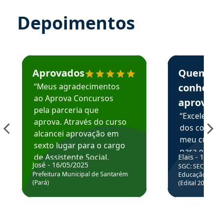
Depoimentos
Estudante José recomenda o Aprova Concursos em depoime
Estudante Elai
Aprovados
Quem
“Meus agradecimentos
conhece
ao Aprova Concursos
aprova
pela parceria que
“Excelente
aprova. Através do curso
dos conte
alcancei aprovação em
meu curso,
sexto lugar para o cargo
para enten
de Assistente Social.
Elais - 15/07
colocar em
José - 16/05/2025
SGC: SEC BA - 
Hoje estou atuando na
através da
Prefeitura Municipal de Santarém
Educação Básic
Prefeitura de Santarém.
(Pará)
(Edital 2025_0
de questõe
Obrigado ao professores
e ao APROVA!”