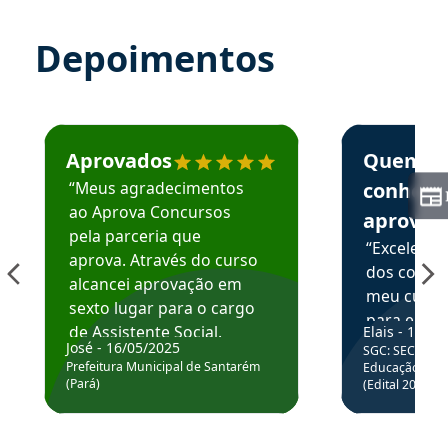
Depoimentos
Estudante José recomenda o Aprova Concursos em depoime
Estudante Elai
Aprovados
Quem
“Meus agradecimentos
conhece
ao Aprova Concursos
aprova
pela parceria que
“Excelente
aprova. Através do curso
dos conte
alcancei aprovação em
meu curso,
sexto lugar para o cargo
para enten
de Assistente Social.
Elais - 15/07
colocar em
José - 16/05/2025
SGC: SEC BA - 
Hoje estou atuando na
através da
Prefeitura Municipal de Santarém
Educação Básic
Prefeitura de Santarém.
(Pará)
(Edital 2025_0
de questõe
Obrigado ao professores
e ao APROVA!”