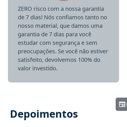
ZERO risco com a nossa garantia
de 7 dias! Nós confiamos tanto no
nosso material, que damos uma
garantia de 7 dias para você
estudar com segurança e sem
preocupações. Se você não estiver
satisfeito, devolvemos 100% do
valor investido.
Depoimentos