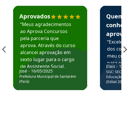
Estudante José recomenda o Aprova Concursos em depoime
Estudante Elai
Aprovados
Quem
“Meus agradecimentos
conhece
ao Aprova Concursos
aprova
pela parceria que
“Excelente
aprova. Através do curso
dos conte
alcancei aprovação em
meu curso,
sexto lugar para o cargo
para enten
de Assistente Social.
Elais - 15/07
colocar em
José - 16/05/2025
SGC: SEC BA - 
Hoje estou atuando na
através da
Prefeitura Municipal de Santarém
Educação Básic
Prefeitura de Santarém.
(Pará)
(Edital 2025_0
de questõe
Obrigado ao professores
e ao APROVA!”