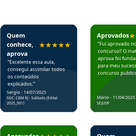
rsos em depoimento
Estudante Sergio recomenda o Aprova Concursos em depoimento
Estudante Mário reco
Quem
Aprovados
conhece,
“Fui aprovado n
concurso!! O mat
aprova
aprova foi fund
“Excelente essa aula,
para meu suces
consegui assimilar todos
concurso publico
os conteúdos
explicados.”
Sergio - 14/07/2025
Mário - 11/04/2025
SGC: CBM RJ - Soldado (Edital
2025_001)
SEJUSP
rsos em depoimento
Estudante Cicero recomenda o Aprova Concursos em depoimento
Estudante Henrique r