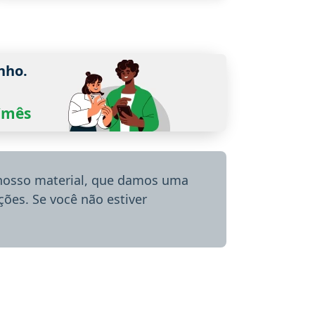
nho.
0/mês
 nosso material, que damos uma
ões. Se você não estiver