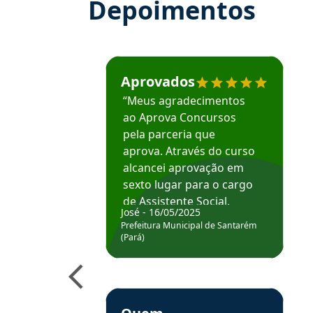
Depoimentos
Estudante José recomenda o Aprova Concu
Aprovados
“Meus agradecimentos
ao Aprova Concursos
pela parceria que
aprova. Através do curso
alcancei aprovação em
sexto lugar para o cargo
de Assistente Social.
José - 16/05/2025
Hoje estou atuando na
Prefeitura Municipal de Santarém
Prefeitura de Santarém.
(Pará)
Obrigado ao professores
e ao APROVA!”
Estudante Elais recomenda o Aprova Concu