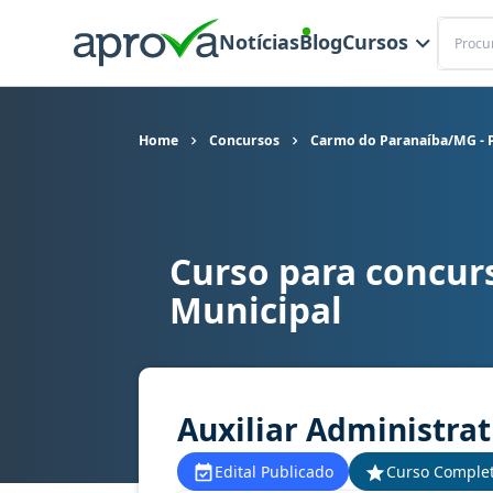
Buscar
Notícias
Blog
Cursos
Home
Concursos
Carmo do Paranaíba/MG - P
Curso para concur
Curso para concurso Carmo do Paranaíba/MG - Pr
Municipal
Auxiliar Administrat
Edital Publicado
Curso Comple