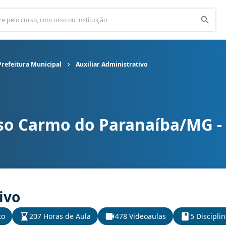
refeitura Municipal
Auxiliar Administrativo
so Carmo do Paranaíba/MG - 
efeitura Municipal cargo Auxiliar Administrativo
ivo
to
207 Horas de Aula
478 Videoaulas
5 Discipli