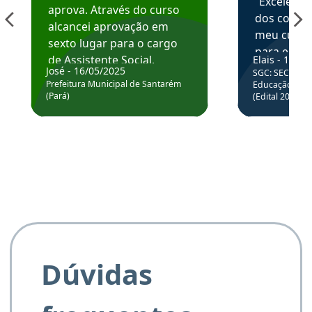
“Excelente
aprova. Através do curso
dos conte
alcancei aprovação em
meu curso,
sexto lugar para o cargo
para enten
de Assistente Social.
Elais - 15/07
colocar em
José - 16/05/2025
SGC: SEC BA - 
Hoje estou atuando na
através da
Prefeitura Municipal de Santarém
Educação Básic
Prefeitura de Santarém.
(Pará)
(Edital 2025_0
de questõe
Obrigado ao professores
e ao APROVA!”
Dúvidas