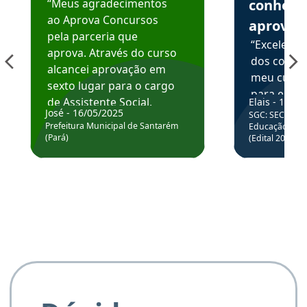
“Meus agradecimentos
conhece
ao Aprova Concursos
aprova
pela parceria que
“Excelente
aprova. Através do curso
dos conte
alcancei aprovação em
meu curso,
sexto lugar para o cargo
para enten
de Assistente Social.
Elais - 15/07
colocar em
José - 16/05/2025
SGC: SEC BA - 
Hoje estou atuando na
através da
Prefeitura Municipal de Santarém
Educação Básic
Prefeitura de Santarém.
(Pará)
(Edital 2025_0
de questõe
Obrigado ao professores
e ao APROVA!”