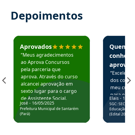
Depoimentos
Estudante José recomenda o Aprova Concursos em depoime
Estudante Elai
Aprovados
Quem
“Meus agradecimentos
conhece
ao Aprova Concursos
aprova
pela parceria que
“Excelente
aprova. Através do curso
dos conte
alcancei aprovação em
meu curso,
sexto lugar para o cargo
para enten
de Assistente Social.
Elais - 15/07
colocar em
José - 16/05/2025
SGC: SEC BA - 
Hoje estou atuando na
através da
Prefeitura Municipal de Santarém
Educação Básic
Prefeitura de Santarém.
(Pará)
(Edital 2025_0
de questõe
Obrigado ao professores
e ao APROVA!”