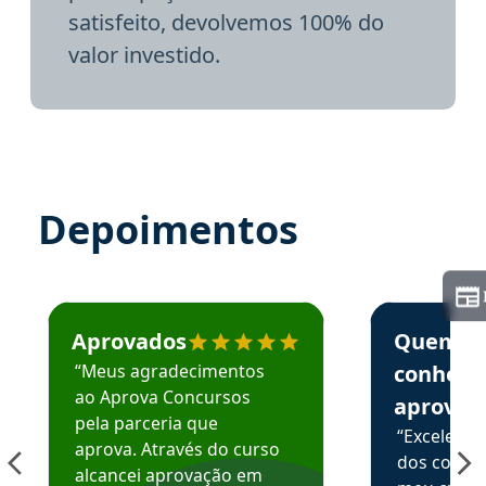
satisfeito, devolvemos 100% do
valor investido.
Depoimentos
Estudante José recomenda o Aprova Concursos em depoime
Estudante Elai
Aprovados
Quem
“Meus agradecimentos
conhece
ao Aprova Concursos
aprova
pela parceria que
“Excelente
aprova. Através do curso
dos conte
alcancei aprovação em